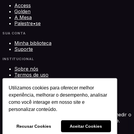
Access
Golden
A Mesa
Palestre•se
SUA CONTA
Minha biblioteca
Suporte
INSTITUCIONAL
Sobre nós
Termos de uso
Privacidade
Contato
Utilizamos cookies para oferecer melhor
experiência, melhorar o desempenho, analisar
©
2026
Science Play Cursos LTDA · CNPJ
como você interage em nosso site e
33.612.911/0001-29 · Brasília, DF
Science Play®
personalizar conteúdo.
Usamos cookies para melhorar sua experiência, medir o
desempenho e personalizar conteúdo. Você decide.
Política de privacidade
Recusar Cookies
Aceitar Cookies