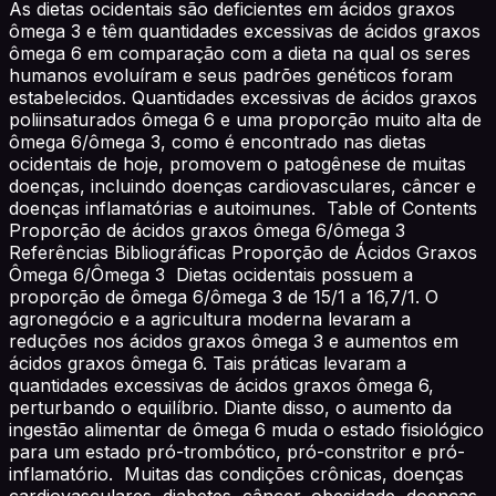
As dietas ocidentais são deficientes em ácidos graxos
ômega 3 e têm quantidades excessivas de ácidos graxos
ômega 6 em comparação com a dieta na qual os seres
humanos evoluíram e seus padrões genéticos foram
estabelecidos. Quantidades excessivas de ácidos graxos
poliinsaturados ômega 6 e uma proporção muito alta de
ômega 6/ômega 3, como é encontrado nas dietas
ocidentais de hoje, promovem o patogênese de muitas
doenças, incluindo doenças cardiovasculares, câncer e
doenças inflamatórias e autoimunes. Table of Contents
Proporção de ácidos graxos ômega 6/ômega 3
Referências Bibliográficas Proporção de Ácidos Graxos
Ômega 6/Ômega 3 Dietas ocidentais possuem a
proporção de ômega 6/ômega 3 de 15/1 a 16,7/1. O
agronegócio e a agricultura moderna levaram a
reduções nos ácidos graxos ômega 3 e aumentos em
ácidos graxos ômega 6. Tais práticas levaram a
quantidades excessivas de ácidos graxos ômega 6,
perturbando o equilíbrio. Diante disso, o aumento da
ingestão alimentar de ômega 6 muda o estado fisiológico
para um estado pró-trombótico, pró-constritor e pró-
inflamatório. Muitas das condições crônicas, doenças
cardiovasculares, diabetes, câncer, obesidade, doenças