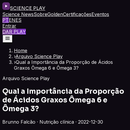
SCIENCE PLAY
Science News
Sobre
Golden
Certificações
Eventos
PT
EN
ES
Entrar
DAR PLAY
Home
›
Arquivo Science Play
›
Qual a Importância da Proporção de Ácidos
Graxos Ômega 6 e Ômega 3?
Arquivo Science Play
Qual a Importância da Proporção
de Ácidos Graxos Ômega 6 e
Ômega 3?
Brunno Falcão · Nutrição clínica · 2022-12-30