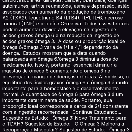
autoimunes, artrite reumatóide, asma e depressão, estão
associados com aumento da produção de tromboxano
A2 (TXA2), leucotrieno B4 (LTB4), IL-1, IL-6, necrose
tumoral (TNF) e proteína C-reativa. Todos esses fatores
podem aumentar devido a elevação na ingestão de
ácidos graxos ômega 6 e na redução da ingestão de
ácidos graxos ômega 3. A dose ou proporção ideal de
ômega 6/ômega 3 varia de 1/1 a 4/1 dependendo da
doença. Estudos mostram que a dieta quando
balanceada em ômega 6/ômega 3 diminui a dose do
medicamento. Isso é, portanto, essencial diminuir a
ingestão de ômega 6 aumentando o ômega 3 na
prevenção e manejo de doenças crônicas. Além disso, o
equilíbrio dos ácidos graxos ômega 6 e ômega 3 é muito
importante para a homeostase e o desenvolvimento
normal. A quantidade de ômega 6 para ômega 3 é um
importante determinante da saúde. Portanto, sua
proporção ideal corresponde a cerca de 2/1 consistente
com a ingestão recomendada. Continue Estudando...
Sugestão de Estudo: Ômega 3: Novo Tratamento para
o TDAH? Sugestão de Estudo: O Ômega 3 Melhora a
Recuperação Muscular? Sugestão de Estudo: Ômega-3