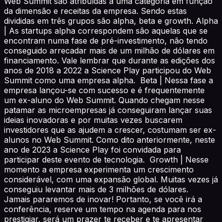
Web Summit são atribuídas a uma categoria em função
da dimensão e receitas da empresa. Sendo estas
divididas em três grupos são alpha, beta e growth. Alpha
| As startups alpha correspondem são aquelas que se
encontram numa fase de pré-investimento, não tendo
conseguido arrecadar mais de um milhão de dólares em
financiamento. Vale lembrar que durante as edições dos
anos de 2018 a 2022 a Science Play participou do Web
Summit como uma empresa alpha. Beta | Nessa fase a
empresa lançou-se com sucesso e é frequentemente
um ex-aluno do Web Summit. Quando chegam nesse
patamar as microempresas já conseguiram lançar suas
ideias inovadoras e por muitas vezes buscarem
investidores que as ajudem a crescer, costumam ser ex-
alunos no Web Summit. Como dito anteriormente, neste
ano de 2023 a Science Play foi convidada para
participar deste evento de tecnologia. Growth | Nesse
momento a empresa experimenta um crescimento
considerável, com uma expansão global. Muitas vezes já
conseguiu levantar mais de 3 milhões de dólares.
Jamais pararemos de inovar! Portanto, se você irá a
conferência, reserve um tempo na agenda para nos
prestigiar, será um prazer te receber e te apresentar