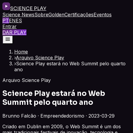
SCIENCE PLAY
Science News
Sobre
Golden
Certificações
Eventos
PT
EN
ES
Entrar
DAR PLAY
Home
›
Arquivo Science Play
›
Science Play estará no Web Summit pelo quarto
ano
Arquivo Science Play
Science Play estará no Web
Summit pelo quarto ano
Brunno Falcão · Empreendedorismo · 2023-03-29
Criado em Dublin em 2009, o Web Summit é um dos
mais tradicionais festivais de inovação, tecnologia e