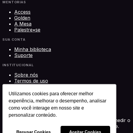
MENTORIAS
Access
Golden
A Mesa
Palestre•se
SUA CONTA
Minha biblioteca
Suporte
INSTITUCIONAL
Sobre nós
Termos de uso
Privacidade
Contato
Utilizamos cookies para oferecer melhor
experiência, melhorar o desempenho, analisar
©
2026
Science Play Cursos LTDA · CNPJ
como você interage em nosso site e
33.612.911/0001-29 · Brasília, DF
Science Play®
personalizar conteúdo.
Usamos cookies para melhorar sua experiência, medir o
desempenho e personalizar conteúdo. Você decide.
Política de privacidade
Recusar Cookies
Aceitar Cookies