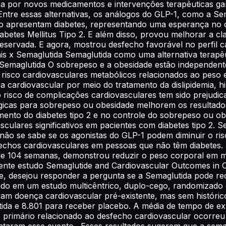
a por novos medicamentos e intervenções terapêuticas ga
Entre essas alternativas, os análogos do GLP-1, como a S
o apresentam diabetes, representando uma esperança no c
tes Mellitus Tipo 2. E além disso, provou melhorar a cla
reservada. E agora, mostrou desfecho favorável no perfil c
 x Semaglutida Semaglutida como uma alternativa terapêut
 Semaglutida O sobrepeso e a obesidade estão independen
e risco cardiovasculares metabólicos relacionados ao pes
 cardiovascular por meio do tratamento da dislipidemia, h
o risco de complicações cardiovasculares tem sido prejudica
ógicas para sobrepeso ou obesidade melhorem os resultados
amento do diabetes tipo 2 e no controle do sobrepeso ou o
culares significativos em pacientes com diabetes tipo 2. 
a não se sabe se os agonistas do GLP-1 podem diminuir o ri
echos cardiovasculares em pessoas que não têm diabetes. 
 104 semanas, demonstrou reduzir o peso corporal em m
ente estudo Semaglutide and Cardiovascular Outcomes in O
, desejou responder a pergunta se a Semaglutida pode red
ado em um estudo multicêntrico, duplo-cego, randomizado e
am doença cardiovascular pré-existente, mas sem histórico
ida e 8.801 para receber placebo. A média de tempo de ex
primário relacionado ao desfecho cardiovascular ocorreu
aram esse evento. Esses resultados sugerem que a semagl