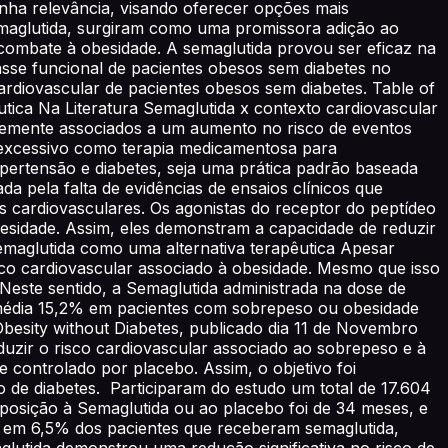
nha relevância, visando oferecer opções mais
emaglutida, surgiram como uma promissora adição ao
ombate à obesidade. A semaglutida provou ser eficaz na
sse funcional de pacientes obesos sem diabetes no
ardiovascular de pacientes obesos sem diabetes. Table of
ica Na Literatura Semaglutida x contexto cardiovascular
temente associados a um aumento no risco de eventos
o excessivo como terapia medicamentosa para
ipertensão e diabetes, seja uma prática padrão baseada
da pela falta de evidências de ensaios clínicos que
 cardiovasculares. Os agonistas do receptor do peptídeo
besidade. Assim, eles demonstram a capacidade de reduzir
Semaglutida como uma alternativa terapêutica Apesar
sco cardiovascular associado à obesidade. Mesmo que isso
Neste sentido, a Semaglutida administrada na dose de
édia 15,2% em pacientes com sobrepeso ou obesidade
besity without Diabetes, publicado dia 11 de Novembro
uzir o risco cardiovascular associado ao sobrepeso e à
 controlado por placebo. Assim, o objetivo foi
 de diabetes. Participaram do estudo um total de 17.604
posição à Semaglutida ou ao placebo foi de 34 meses, e
 em 6,5% dos pacientes que receberam semaglutida,
utida demonstrou uma redução significativa no risco de