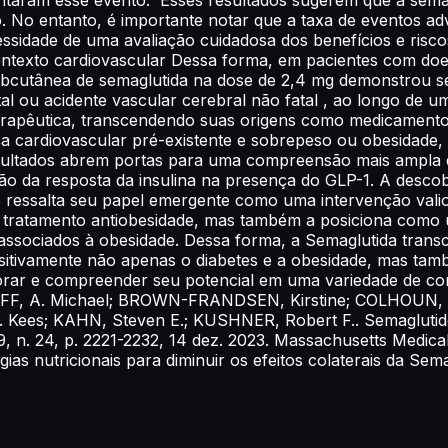
No entanto, é importante notar que a taxa de eventos adv
ssidade de uma avaliação cuidadosa dos benefícios e risco
contexto cardiovascular Dessa forma, em pacientes com do
ubcutânea de semaglutida na dose de 2,4 mg demonstrou se
atal ou acidente vascular cerebral não fatal , ao longo d
apêutica, transcendendo suas origens como medicamento a
a cardiovascular pré-existente e sobrepeso ou obesidade,
sultados abrem portas para uma compreensão mais ampla d
ão da resposta da insulina na presença do GLP-1. A descob
es ressalta seu papel emergente como uma intervenção val
o tratamento antiobesidade, mas também a posiciona como 
ssociados à obesidade. Dessa forma, a Semaglutida transc
ositivamente não apenas o diabetes e a obesidade, mas tam
plorar e compreender seu potencial em uma variedade de c
LINCOFF, A. Michael; BROWN-FRANDSEN, Kirstine; COLHOUN
ees; KAHN, Steven E.; KUSHNER, Robert F.. Semaglutide 
9, n. 24, p. 2221-2232, 14 dez. 2023. Massachusetts Medica
gias nutricionais para diminuir os efeitos colaterais da Sem