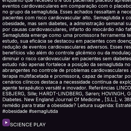
eventos cardiovasculares em comparação com o placebo. 
no grupo da semaglutida. Esses achados ressaltam a nece
pacientes com risco cardiovascular alto. Semaglutida x 
obesidade, mas sem diabetes, a administração semanal s
por causas cardiovasculares, infarto do miocárdio não f
Semaglutida emerge como uma promissora ferramenta ter
estudo, sua eficácia se destacou em pacientes com doenç
redução de eventos cardiovasculares adversos. Esses re
benefícios vão além do controle glicêmico ou da modulaç
diminuir o risco cardiovascular em pacientes sem diabet
estudo não apenas fortalece a posição da semaglutida n
abrangentes no controle de problemas cardiovasculares a
terapia multifacetada e promissora, capaz de impactar p
cenários clínicos destaca a necessidade contínua de ex
agente terapêutico versátil e inovador. Referências 
ESBJERG, Sille; HARDT-LINDBERG, Søren; HOVINGH, G. K
Diabetes. New England Journal Of Medicine , [S.L.], v. 38
remédio para tratar a obesidade? Leitura sugerida: Estraté
#obesidade #semaglutida
SCIENCE PLAY