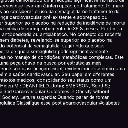
ersos que levaram à interrupção do tratamento foi maior
s ao considerar o uso da semaglutida no tratamento de
ença cardiovascular pré-existente e sobrepeso ou
r superior ao placebo na redução da incidência de morte
e uma média de acompanhamento de 39,8 meses. Por fim, a
ntiobesidade ou antidiabético. No contexto do recente
 sem diabetes, revelando-se superior ao placebo na
o potencial da semaglutida, sugerindo que seus
erta de que a semaglutida pode significativamente
iosa no manejo de condições metabólicas complexas. Este
uma peça chave na busca por estratégias mais
ende sua classificação inicial, evidenciando-se como uma
bém a saúde cardiovascular. Seu papel em diferentes
ontextos médicos, consolidando seu status como um
, Helen M.; DEANFIELD, John; EMERSON, Scott S.;
and Cardiovascular Outcomes in Obesity without
l Society. Leitura sugerida: Quando parar de tomar
aglutida Classifique esse post #cardiovascular #diabetes