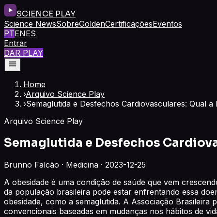
SCIENCE PLAY
Science News
Sobre
Golden
Certificações
Eventos
PT
EN
ES
Entrar
DAR PLAY
Home
›
Arquivo Science Play
›
Semaglutida e Desfechos Cardiovasculares: Qual a
Arquivo Science Play
Semaglutida e Desfechos Cardiova
Brunno Falcão · Medicina · 2023-12-25
A obesidade é uma condição de saúde que vem crescendo
da população brasileira pode estar enfrentando essa doen
obesidade, como a semaglutida. A Associação Brasileira 
convencionais baseadas em mudanças nos hábitos de vida