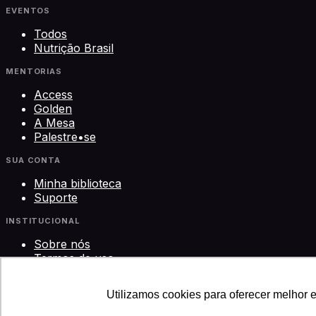
EVENTOS
Todos
Nutrição Brasil
MENTORIAS
Access
Golden
A Mesa
Palestre•se
SUA CONTA
Minha biblioteca
Suporte
INSTITUCIONAL
Sobre nós
Termos de uso
Privacidade
Contato
Utilizamos cookies para oferecer melhor 
©
2026
Science Play Cursos LTDA · CNPJ 33.612.911/0001-