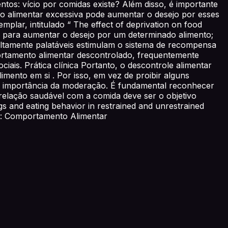
tos: vício por comidas existe? Além disso, é importante
ção alimentar excessiva pode aumentar o desejo por esses
lar, intitulado “ The effect of deprivation on food
ias para aumentar o desejo por um determinado alimento;
 altamente palatáveis estimulam o sistema de recompensa
portamento alimentar descontrolado, frequentemente
iais. Prática clínica Portanto, o descontrole alimentar
mento em si . Por isso, em vez de proibir alguns
a importância da moderação. É fundamental reconhecer
 relação saudável com a comida deve ser o objetivo
s and eating behavior in restrained and unrestrained
tura: Comportamento Alimentar