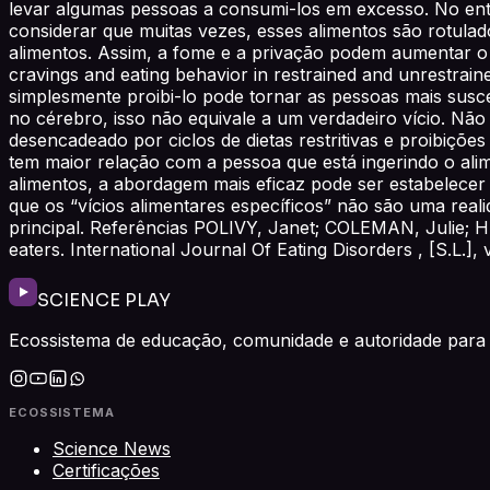
levar algumas pessoas a consumi-los em excesso. No entan
considerar que muitas vezes, esses alimentos são rotulad
alimentos. Assim, a fome e a privação podem aumentar o 
cravings and eating behavior in restrained and unrestrain
simplesmente proibi-lo pode tornar as pessoas mais susce
no cérebro, isso não equivale a um verdadeiro vício. Nã
desencadeado por ciclos de dietas restritivas e proibições
tem maior relação com a pessoa que está ingerindo o alim
alimentos, a abordagem mais eficaz pode ser estabelece
que os “vícios alimentares específicos” não são uma real
principal. Referências POLIVY, Janet; COLEMAN, Julie; HE
eaters. International Journal Of Eating Disorders , [S.L.]
SCIENCE PLAY
Ecossistema de educação, comunidade e autoridade para 
ECOSSISTEMA
Science News
Certificações