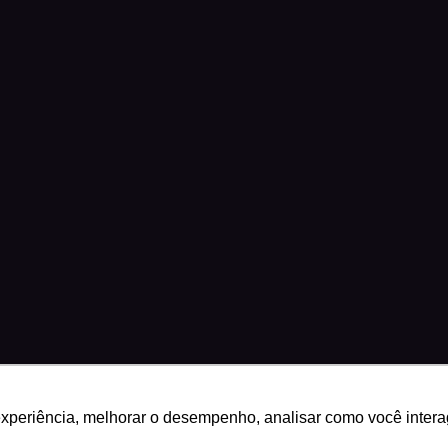
experiência, melhorar o desempenho, analisar como você intera
29 · Brasília, DF
Science Play®