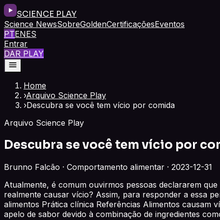
SCIENCE PLAY
Science News
Sobre
Golden
Certificações
Eventos
PT
EN
ES
Entrar
DAR PLAY
Home
›
Arquivo Science Play
›
Descubra se você tem vício por comida
Arquivo Science Play
Descubra se você tem vício por c
Brunno Falcão · Comportamento alimentar · 2023-12-31
Atualmente, é comum ouvirmos pessoas declararem que sã
realmente causar vício? Assim, para responder a essa pe
alimentos Prática clínica Referências Alimentos causam v
apelo de sabor devido à combinação de ingredientes com