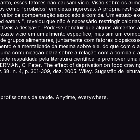
to, esses fatores não causam vício. Visão sobre os alimen
os como “proibidos” em dietas rigorosas. A própria restri
valor de compensação associado à comida. Um estudo exemp
ed eaters “, revelou que não é necessário restringir calor
tíveis a desejá-lo. Pode-se concluir que alguns alimentos
o existe vício em um alimento específico, mas sim um com
 de grupos alimentares, juntamente com fatores biopsicossoc
ento e a mentalidade da mesma sobre ele, do que com o ali
r uma comunicação clara sobre a relação com a comida e 
idade respaldada pela literatura científica, e promover uma
RMAN, C. Peter. The effect of deprivation on food craving
, v. 38, n. 4, p. 301-309, dez. 2005. Wiley. Sugestão de lei
profissionais da saúde. Anytime, everywhere.