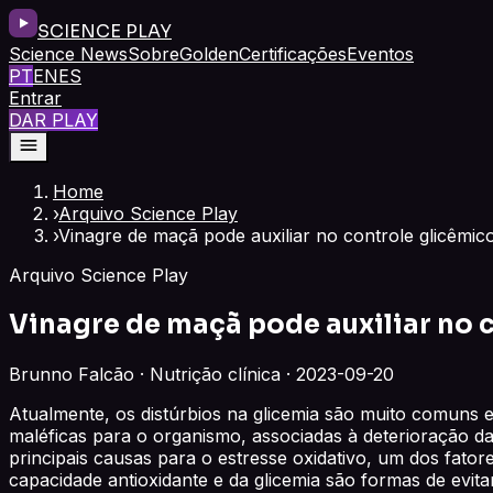
SCIENCE PLAY
Science News
Sobre
Golden
Certificações
Eventos
PT
EN
ES
Entrar
DAR PLAY
Home
›
Arquivo Science Play
›
Vinagre de maçã pode auxiliar no controle glicêmic
Arquivo Science Play
Vinagre de maçã pode auxiliar no 
Brunno Falcão · Nutrição clínica · 2023-09-20
Atualmente, os distúrbios na glicemia são muito comuns 
maléficas para o organismo, associadas à deterioração da 
principais causas para o estresse oxidativo, um dos fato
capacidade antioxidante e da glicemia são formas de evita