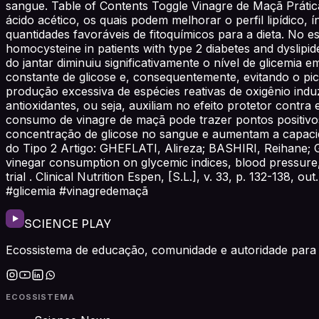
sangue. Table of Contents Toggle Vinagre de Maçã Prática
ácido acético, os quais podem melhorar o perfil lipídico, 
quantidades favoráveis de fitoquímicos para a dieta. No e
homocysteine in patients with type 2 diabetes and dyslipi
do jantar diminuiu significativamente o nível de glicemia
constante de glicose e, consequentemente, evitando o pico
produção excessiva de espécies reativas de oxigênio ind
antioxidantes, ou seja, auxiliam no efeito protetor contra 
consumo de vinagre de maçã pode trazer pontos positivos
concentração de glicose no sangue e aumentam a capacida
do Tipo 2 Artigo: GHEFLATI, Alireza; BASHIRI, Reihane
vinegar consumption on glycemic indices, blood pressure, 
trial . Clinical Nutrition Espen, [S.L.], v. 33, p. 132-138, 
#glicemia #vinagredemaçã
SCIENCE PLAY
Ecossistema de educação, comunidade e autoridade para 
ECOSSISTEMA