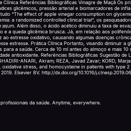
 Clínica Referências Bibliográficas Vinagre de Maçã Os pr
índices glicêmicos, pressão arterial e biomarcadores de inf
studo “The effect of apple vinegar consumption on glycemic 
demia: a randomized controlled clinical trial“, os pesquisa
 em jejum. Além disso, o ácido acético diminuiu a taxa de 
 e a queda glicêmica brusca. Já, em relação aos polifenóis
uz ao estresse oxidativo, causando algumas doenças crônic
esse estresse. Prática Clínica Portanto, visando diminuir a 
 para a saúde. Cerca de 10 ml antes do almoço e mais 10 
de antioxidante. Referências Bibliográficas Sugestão de L
; GHADIRI-ANARI, Akram; REZA, Javad Zavar; KORD, Marja
oxidative stress, and homocysteine in patients with type 2 d
out. 2019. Elsevier BV. http://dx.doi.org/10.1016/j.clnesp.2019
profissionais da saúde. Anytime, everywhere.