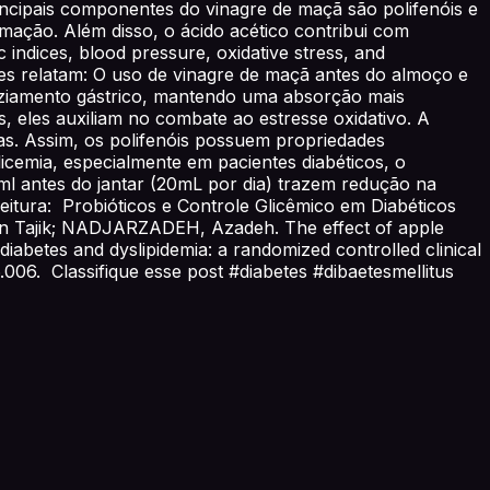
incipais componentes do vinagre de maçã são polifenóis e
lamação. Além disso, o ácido acético contribui com
indices, blood pressure, oxidative stress, and
dores relatam: O uso de vinagre de maçã antes do almoço e
esvaziamento gástrico, mantendo uma absorção mais
, eles auxiliam no combate ao estresse oxidativo. A
as. Assim, os polifenóis possuem propriedades
glicemia, especialmente em pacientes diabéticos, o
ml antes do jantar (20mL por dia) trazem redução na
eitura: Probióticos e Controle Glicêmico em Diabéticos
n Tajik; NADJARZADEH, Azadeh. The effect of apple
iabetes and dyslipidemia: a randomized controlled clinical
.06.006. Classifique esse post #diabetes #dibaetesmellitus