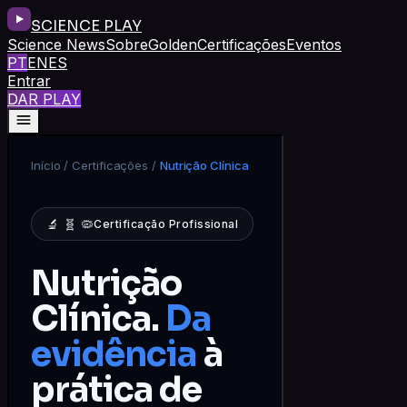
SCIENCE PLAY
Science News
Sobre
Golden
Certificações
Eventos
PT
EN
ES
Entrar
DAR PLAY