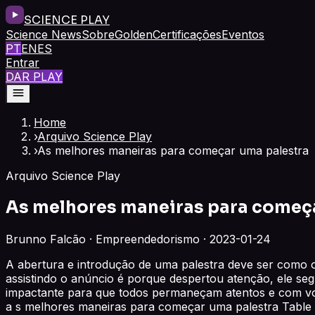
SCIENCE PLAY
Science News
Sobre
Golden
Certificações
Eventos
PT
EN
ES
Entrar
DAR PLAY
Home
›
Arquivo Science Play
›
As melhores maneiras para começar uma palestra
Arquivo Science Play
As melhores maneiras para começa
Brunno Falcão · Empreendedorismo · 2023-01-24
A abertura e introdução de uma palestra deve ser como 
assistindo o anúncio é porque despertou atenção, ele segu
impactante para que todos permaneçam atentos e com vo
a s melhores maneiras para começar uma palestra Tabl