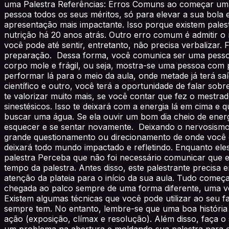
uma Palestra Referências: Erros Comuns ao começar uma 
pessoa todos os seus méritos, só para elevar a sua bola e 
apresentação mais impactante. Isso porque existem palest
nutrição há 20 anos atrás. Outro erro comum é admitir o
você pode até sentir, entretanto, não precisa verbalizar
preparação. Dessa forma, você comunica ser uma pesso
corpo mole e frágil, ou seja, mostra-se uma pessoa com 
performar lá para o meio da aula, onde metade já terá sa
científico e outro, você terá a oportunidade de falar so
te valorizar muito mais, se você contar que fez o mestr
sinestésicos. Isso te deixará com a energia lá em cima e
buscar uma água. Se ela ouvir um bom dia cheio de energia
esquecer e se sentar novamente. Deixando o nervosismo 
grande questionamento ou direcionamento de onde você c
deixará todo mundo impactado e refletindo. Enquanto el
palestra Perceba que não foi necessário comunicar que es
tempo da palestra. Antes disso, este palestrante precisa 
atenção da plateia para o início da sua aula. Tudo come
chegada ao palco sempre de uma forma diferente, uma ve
Existem algumas técnicas que você pode utilizar ao seu 
sempre tem. No entanto, lembre-se que uma boa história 
ação (exposição, clímax e resolução). Além disso, faça o
um problema na abertura e moldando sua palestra para e