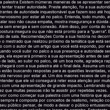
palestra Existem inúmeras maneiras de se apresentar sem 
tentar trazer autoridade. Preste atenção, foi a sua autorid
rantes de autoridade inquestionável que fazem isso até hoj
 nervosismo por estar ali no palco. Entenda, todo mundo, 
. Falar isso não causa empatia, mostra insegurança e dúvid
a sem energia e sem conexão. Além disso, por conta do 
postura insegura ou que não está pronto para a “guerra”. 
ído de sala. Recomendações Conte a sua história no decorr
bre o mestrado que realizou próximo da temática que está 
ado com o autor de um artigo que você está expondo, por e
 quando você subir no palco a sua presença e autoridade se
, ela esperará primeiro a sua apresentação antes de sair p
de lado, ao subir no palco, dê um boa noite, agradeça r
hegará com a sua palestra até o final dela. Assuma um c
es estão buscando respostas para as questões levantadas,
tá nervoso por estar ali. Um dos maiores receios de um pa
entender que ele só conseguirá reter essa atenção por muito
ça com uma apresentação de grande impacto. Lembrando que
z que muitas pessoas irão te assistir por repetidas veze
favor como começar sua palestra com uma história que ajud
sempre é composta por conceitos de realismo, relação con
 seu público pensar, de modo a deixar o público entusiasm
ncontrar suas soluções ao longo do caminho. Entretanto, 