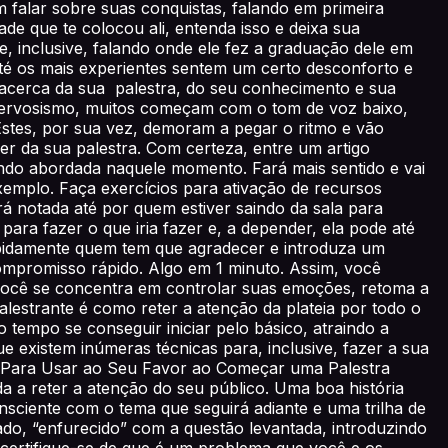
falar sobre suas conquistas, falando em primeira
ade que te colocou ali, entenda isso e deixa sua
e, inclusive, falando onde ele fez a graduação dele em
até os mais experientes sentem um certo desconforto e
a acerca da sua palestra, do seu conhecimento e sua
nervosismo, muitos começam com o tom de voz baixo,
Estes, por sua vez, demoram a pegar o ritmo e vão
er da sua palestra. Com certeza, entre um artigo
sendo abordada naquele momento. Fará mais sentido e vai
xemplo. Faça exercícios para ativação de recursos
rá notada até por quem estiver saindo da sala para
ara fazer o que iria fazer e, a depender, ela pode até
apidamente quem tem que agradecer e introduza um
ompromisso rápido. Algo em 1 minuto. Assim, você
 você se concentra em controlar suas emoções, retoma a
lestrante é como reter a atenção da plateia por todo o
 tempo se conseguir iniciar pelo básico, atraindo a
 existem inúmeras técnicas para, inclusive, fazer a sua
s. Para Usar ao Seu Favor ao Começar uma Palestra
a a reter a atenção do seu público. Uma boa história
sciente com o tema que seguirá adiante e uma trilha de
ado, “enfurecido” com a questão levantada, introduzindo
certifique-se de que é um problema que você e os