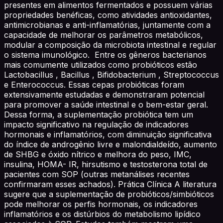
presentes em alimentos fermentados e possuem várias
propriedades benéficas, como atividades antioxidantes,
antimicrobianas e anti-inflamatórias, juntamente com a
capacidade de melhorar os parâmetros metabólicos,
modular a composição da microbiota intestinal e regular
o sistema imunológico. Entre os gêneros bacterianos
mais comumente utilizados como probióticos estão
Lactobacillus , Bacillus , Bifidobacterium , Streptococcus
e Enterococcus. Essas cepas probióticas foram
extensivamente estudadas e demonstraram potencial
para promover a saúde intestinal e o bem-estar geral.
Dessa forma, a suplementação probiótica tem um
impacto significativo na regulação de indicadores
hormonais e inflamatórios, com diminuição significativa
do índice de androgênio livre e malondialdeído, aumento
de SHBG e óxido nítrico e melhora do peso, IMC,
insulina, HOMA- IR, hirsutismo e testosterona total de
pacientes com SOP (outras metanálises recentes
confirmaram esses achados). Prática Clínica A literatura
sugere que a suplementação de probióticos/simbióticos
pode melhorar os perfis hormonais, os indicadores
inflamatórios e os distúrbios do metabolismo lipídico