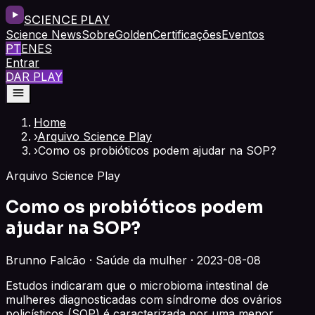
SCIENCE PLAY
Science News
Sobre
Golden
Certificações
Eventos
PT
EN
ES
Entrar
DAR PLAY
Home
›
Arquivo Science Play
›
Como os probióticos podem ajudar na SOP?
Arquivo Science Play
Como os probióticos podem
ajudar na SOP?
Brunno Falcão · Saúde da mulher · 2023-08-08
Estudos indicaram que o microbioma intestinal de
mulheres diagnosticadas com síndrome dos ovários
policísticos (SOP) é caracterizada por uma menor