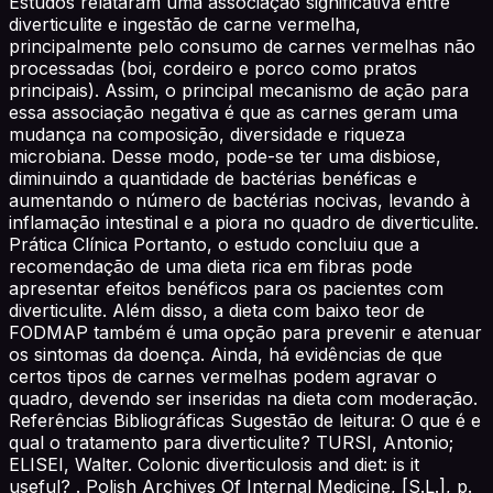
Estudos relataram uma associação significativa entre
diverticulite e ingestão de carne vermelha,
principalmente pelo consumo de carnes vermelhas não
processadas (boi, cordeiro e porco como pratos
principais). Assim, o principal mecanismo de ação para
essa associação negativa é que as carnes geram uma
mudança na composição, diversidade e riqueza
microbiana. Desse modo, pode-se ter uma disbiose,
diminuindo a quantidade de bactérias benéficas e
aumentando o número de bactérias nocivas, levando à
inflamação intestinal e a piora no quadro de diverticulite.
Prática Clínica Portanto, o estudo concluiu que a
recomendação de uma dieta rica em fibras pode
apresentar efeitos benéficos para os pacientes com
diverticulite. Além disso, a dieta com baixo teor de
FODMAP também é uma opção para prevenir e atenuar
os sintomas da doença. Ainda, há evidências de que
certos tipos de carnes vermelhas podem agravar o
quadro, devendo ser inseridas na dieta com moderação.
Referências Bibliográficas Sugestão de leitura: O que é e
qual o tratamento para diverticulite? TURSI, Antonio;
ELISEI, Walter. Colonic diverticulosis and diet: is it
useful? . Polish Archives Of Internal Medicine, [S.L.], p.