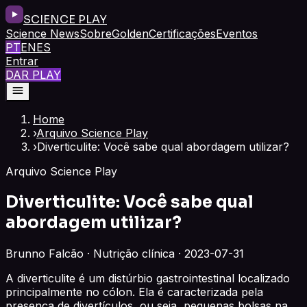
SCIENCE PLAY
Science News
Sobre
Golden
Certificações
Eventos
PT
EN
ES
Entrar
DAR PLAY
Home
›
Arquivo Science Play
›
Diverticulite: Você sabe qual abordagem utilizar?
Arquivo Science Play
Diverticulite: Você sabe qual
abordagem utilizar?
Brunno Falcão · Nutrição clínica · 2023-07-31
A diverticulite é um distúrbio gastrointestinal localizado
principalmente no cólon. Ela é caracterizada pela
presença de divertículos, ou seja, pequenas bolsas na