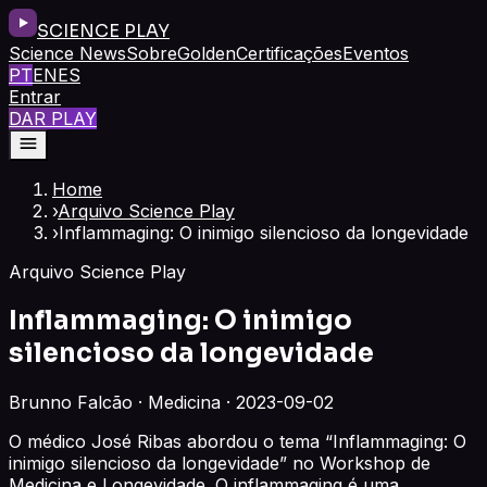
SCIENCE PLAY
Science News
Sobre
Golden
Certificações
Eventos
PT
EN
ES
Entrar
DAR PLAY
Home
›
Arquivo Science Play
›
Inflammaging: O inimigo silencioso da longevidade
Arquivo Science Play
Inflammaging: O inimigo
silencioso da longevidade
Brunno Falcão · Medicina · 2023-09-02
O médico José Ribas abordou o tema “Inflammaging: O
inimigo silencioso da longevidade” no Workshop de
Medicina e Longevidade. O inflammaging é uma