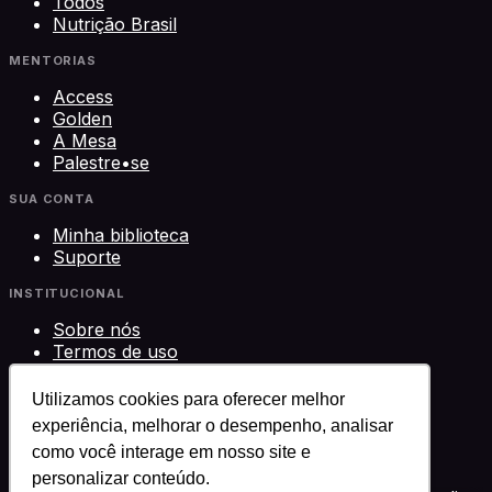
Todos
Nutrição Brasil
MENTORIAS
Access
Golden
A Mesa
Palestre•se
SUA CONTA
Minha biblioteca
Suporte
INSTITUCIONAL
Sobre nós
Termos de uso
Privacidade
Contato
Utilizamos cookies para oferecer melhor
experiência, melhorar o desempenho, analisar
©
2026
Science Play Cursos LTDA · CNPJ
como você interage em nosso site e
33.612.911/0001-29 · Brasília, DF
Science Play®
personalizar conteúdo.