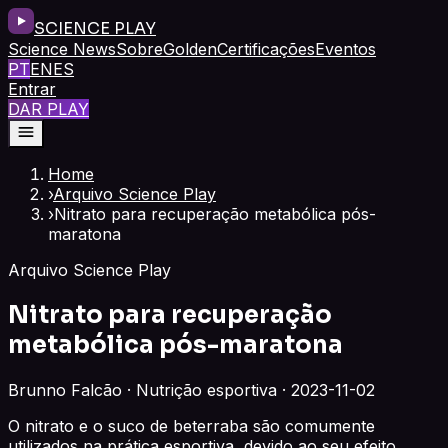
SCIENCE PLAY
Science News
Sobre
Golden
Certificações
Eventos
PT
EN
ES
Entrar
DAR PLAY
Home
›
Arquivo Science Play
›
Nitrato para recuperação metabólica pós-
maratona
Arquivo Science Play
Nitrato para recuperação
metabólica pós-maratona
Brunno Falcão · Nutrição esportiva · 2023-11-02
O nitrato e o suco de beterraba são comumente
utilizados na prática esportiva, devido ao seu efeito