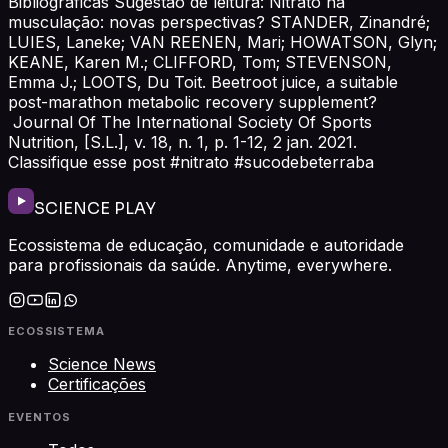
Bibliográficas Sugestão de leitura: Nitrato na
musculação: novas perspectivas? STANDER, Zinandré;
LUIES, Laneke; VAN REENEN, Mari; HOWATSON, Glyn;
KEANE, Karen M.; CLIFFORD, Tom; STEVENSON,
Emma J.; LOOTS, Du Toit. Beetroot juice, a suitable
post-marathon metabolic recovery supplement?
Journal Of The International Society Of Sports
Nutrition, [S.L.], v. 18, n. 1, p. 1-12, 2 jan. 2021.
Classifique esse post #nitrato #sucodebeterraba
SCIENCE PLAY
Ecossistema de educação, comunidade e autoridade
para profissionais da saúde. Anytime, everywhere.
ECOSSISTEMA
Science News
Certificações
EVENTOS