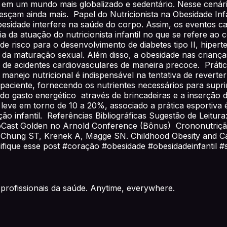
 em um mundo mais globalizado e sedentário. Nesse cenári
resçam ainda mais. Papel do Nutricionista na Obesidade Inf
besidade interfere na saúde do corpo. Assim, os eventos c
 da atuação do nutricionista infantil no que se refere ao
de risco para o desenvolvimento de diabetes tipo II, hipert
 da maturação sexual. Além disso, a obesidade nas crianças
co de acidentes cardiovasculares de maneira precoce. Prátic
manejo nutricional é indispensável na tentativa de reverter
 paciente, fornecendo os nutrientes necessários para supri
o gasto energético através de brincadeiras e a inserção de
co leve em torno de 10 a 20%, associado a prática esporti
infantil. Referências Bibliográficas Sugestão de Leitura:
oCast Golden no Arnold Conference (Bônus) Crononutrição
 Chung ST, Krenek A, Magge SN. Childhood Obesity and Car
sifique esse post #coração #obesidade #obesidadeinfantil 
profissionais da saúde. Anytime, everywhere.