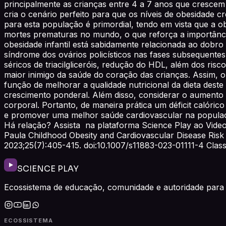
principalmente as crianças entre 4 a 7 anos que crescem
cria o cenário perfeito para que os níveis de obesidade c
para esta população é primordial, tendo em vista que a o
mortes prematuras no mundo, o que reforça a importância
obesidade infantil está sabidamente relacionada ao dobro 
síndrome dos ovários policísticos nas fases subsequentes
séricos de triacilgliceróis, redução do HDL, além dos ris
maior inimigo da saúde do coração das crianças. Assim, o 
função de melhorar a qualidade nutricional da dieta deste
crescimento ponderal. Além disso, considerar o aumento d
corporal. Portanto, de maneira prática um déficit calóri
e promover uma melhor saúde cardiovascular na população 
Há relação? Assista na plataforma Science Play ao Vide
Paula Childhood Obesity and Cardiovascular Disease Risk
2023;25(7):405-415. doi:10.1007/s11883-023-01111-4 Clas
SCIENCE PLAY
Ecossistema de educação, comunidade e autoridade para 
ECOSSISTEMA