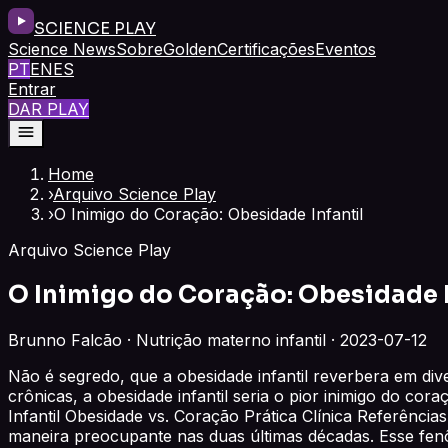
SCIENCE PLAY
Science News
Sobre
Golden
Certificações
Eventos
PT
EN
ES
Entrar
DAR PLAY
Home
›
Arquivo Science Play
›
O Inimigo do Coração: Obesidade Infantil
Arquivo Science Play
O Inimigo do Coração: Obesidade I
Brunno Falcão · Nutrição materno infantil · 2023-07-12
Não é segredo, que a obesidade infantil reverbera em di
crônicas, a obesidade infantil seria o pior inimigo do cor
Infantil Obesidade vs. Coração Prática Clínica Referência
maneira preocupante nas duas últimas décadas. Esse fen