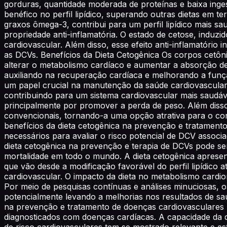
gorduras, quantidade moderada de proteínas e baixa inge
benéfico no perfil lipídico, superando outras dietas em te
graxos ômega-3, contribui para um perfil lipídico mais s
propriedade anti-inflamatória. O estado de cetose, induz
cardiovascular. Além disso, esse efeito anti-inflamatór
as DCVs. Benefícios da Dieta Cetogênica Os corpos cetô
alterar o metabolismo cardíaco e aumentar a absorção de
auxiliando na recuperação cardíaca e melhorando a funçã
um papel crucial na manutenção da saúde cardiovascular.
contribuindo para um sistema cardiovascular mais saudáve
principalmente por promover a perda de peso. Além diss
convencionais, tornando-a uma opção atrativa para o con
benefícios da dieta cetogênica na prevenção e tratament
necessários para avaliar o risco potencial de DCV associad
dieta cetogênica na prevenção e terapia de DCVs pode s
mortalidade em todo o mundo. A dieta cetogênica apresent
que vão desde a modificação favorável do perfil lipídico
cardiovascular. O impacto da dieta no metabolismo cardio
Por meio de pesquisas contínuas e análises minuciosas, 
potencialmente levando a melhorias nos resultados de sa
na prevenção e tratamento de doenças cardiovasculares 
diagnosticados com doenças cardíacas. A capacidade da die
de risco cardiovasculares tem se mostrado relevante e es