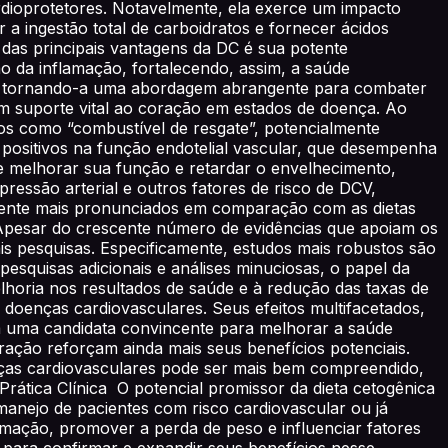
rdioprotetores. Notavelmente, ela exerce um impacto
r a ingestão total de carboidratos e fornecer ácidos
a das principais vantagens da DC é sua potente
o da inflamação, fortalecendo, assim, a saúde
ieta, tornando-a uma abordagem abrangente para combater
m suporte vital ao coração em estados de doença. Ao
os como “combustível de resgate”, potencialmente
positivos na função endotelial vascular, que desempenha
de melhorar sua função e retardar o envelhecimento,
ressão arterial e outros fatores de risco de DCV,
emente mais pronunciados em comparação com as dietas
a Apesar do crescente número de evidências que apoiam os
is pesquisas. Especificamente, estudos mais robustos são
 pesquisas adicionais e análises minuciosas, o papel da
horia nos resultados de saúde e à redução das taxas de
 doenças cardiovasculares. Seus efeitos multifacetados,
-na uma candidata convincente para melhorar a saúde
oração reforçam ainda mais seus benefícios potenciais.
enças cardiovasculares pode ser mais bem compreendido,
rática Clínica O potencial promissor da dieta cetogênica
anejo de pacientes com risco cardiovascular ou já
lamação, promover a perda de peso e influenciar fatores
s para confirmar e expandir seus benefícios nesse