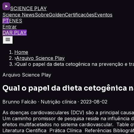
SCIENCE PLAY
Science News
Sobre
Golden
Certificações
Eventos
PT
EN
ES
Entrar
DAR PLAY
Home
›
Arquivo Science Play
›
Qual o papel da dieta cetogênica na prevenção e t
Arquivo Science Play
Qual o papel da dieta cetogênica 
Brunno Falcão · Nutrição clínica · 2023-08-02
As doenças cardiovasculares (DCV) são a principal causa
Um caminho promissor de pesquisa reside na influência 
efeitos multifacetados no sistema cardiovascular. Table 
Literatura Científica Prática Clínica Referências Bibliog