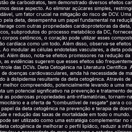
stão de carboidratos, tem demonstrado diversos efeitos ca
rmos desse aspecto. Ao eliminar açúcares simples, restringi
audável, um fator crucial na mitigação do risco de DCV. Um
ido pela dieta, desempenha um papel fundamental na reduçã
io interage com outras propriedades cardioprotetoras da d
nicos, subprodutos do processo metabólico da DC, fornece
 corpos cetônicos, o coração pode utilizar esses compost
o cardíaca como um todo. Além disso, observa-se efeitos 
 Ao modular as células endoteliais vasculares, a dieta po
l. Além disso, nota-se efeitos promissores na redução da p
o, as evidências sugerem que esses efeitos são frequent
trole das DCVs. Dieta Cetogênica na Literatura Científic
o de doenças cardiovasculares, ainda há necessidade de ma
o à dislipidemia resultante da dieta cetogênica. Através de
er melhor compreendido, potencialmente levando a uma mel
a um potencial significativo na prevenção e tratamento de
 até as poderosas propriedades anti-inflamatórias, tornam
miocitário e a oferta de “combustível de resgate” para o c
o papel da dieta cetogênica na prevenção e terapia de do
úde e redução das taxas de mortalidade em todo o mundo. P
pode ser utilizado como uma estratégia complementar no m
ta cetogênica de melhorar o perfil lipídico, reduzir a inf
timulou a necessidade de mais pesquisas e estudos clínico