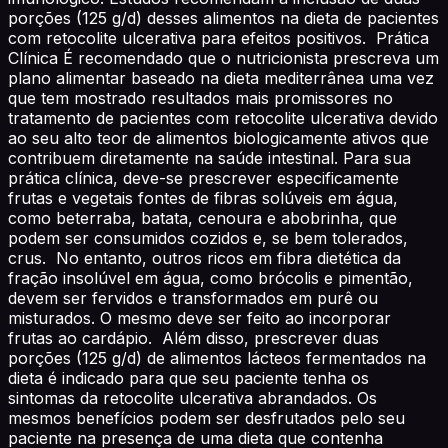
porções (125 g/d) desses alimentos na dieta de pacientes
com retocolite ulcerativa para efeitos positivos. Prática
Clínica É recomendado que o nutricionista prescreva um
plano alimentar baseado na dieta mediterrânea uma vez
que tem mostrado resultados mais promissores no
tratamento de pacientes com retocolite ulcerativa devido
ao seu alto teor de alimentos biologicamente ativos que
contribuem diretamente na saúde intestinal. Para sua
prática clínica, deve-se prescrever especificamente
frutas e vegetais fontes de fibras solúveis em água,
como beterraba, batata, cenoura e abobrinha, que
podem ser consumidos cozidos e, se bem tolerados,
crus. No entanto, outros ricos em fibra dietética da
fração insolúvel em água, como brócolis e pimentão,
devem ser fervidos e transformados em purê ou
misturados. O mesmo deve ser feito ao incorporar
frutas ao cardápio. Além disso, prescrever duas
porções (125 g/d) de alimentos lácteos fermentados na
dieta é indicado para que seu paciente tenha os
sintomas da retocolite ulcerativa abrandados. Os
mesmos benefícios podem ser desfrutados pelo seu
paciente na presença de uma dieta que contenha