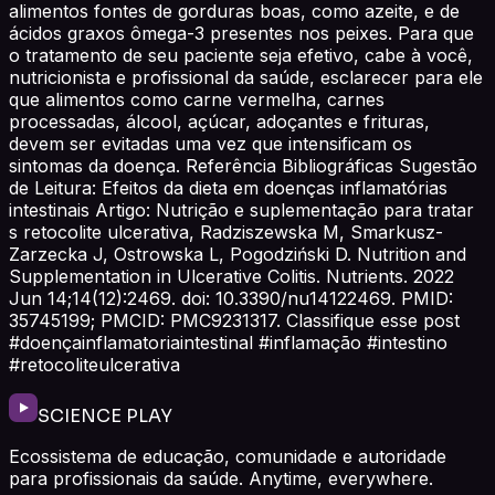
alimentos fontes de gorduras boas, como azeite, e de
ácidos graxos ômega-3 presentes nos peixes. Para que
o tratamento de seu paciente seja efetivo, cabe à você,
nutricionista e profissional da saúde, esclarecer para ele
que alimentos como carne vermelha, carnes
processadas, álcool, açúcar, adoçantes e frituras,
devem ser evitadas uma vez que intensificam os
sintomas da doença. Referência Bibliográficas Sugestão
de Leitura: Efeitos da dieta em doenças inflamatórias
intestinais Artigo: Nutrição e suplementação para tratar
s retocolite ulcerativa, Radziszewska M, Smarkusz-
Zarzecka J, Ostrowska L, Pogodziński D. Nutrition and
Supplementation in Ulcerative Colitis. Nutrients. 2022
Jun 14;14(12):2469. doi: 10.3390/nu14122469. PMID:
35745199; PMCID: PMC9231317. Classifique esse post
#doençainflamatoriaintestinal #inflamação #intestino
#retocoliteulcerativa
SCIENCE PLAY
Ecossistema de educação, comunidade e autoridade
para profissionais da saúde. Anytime, everywhere.