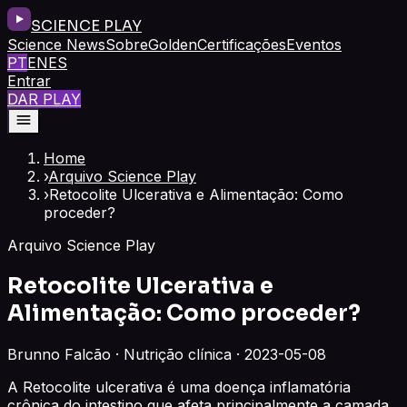
SCIENCE PLAY
Science News
Sobre
Golden
Certificações
Eventos
PT
EN
ES
Entrar
DAR PLAY
Home
›
Arquivo Science Play
›
Retocolite Ulcerativa e Alimentação: Como
proceder?
Arquivo Science Play
Retocolite Ulcerativa e
Alimentação: Como proceder?
Brunno Falcão · Nutrição clínica · 2023-05-08
A Retocolite ulcerativa é uma doença inflamatória
crônica do intestino que afeta principalmente a camada