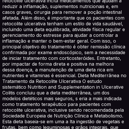
retocolite ulcerativa inclui medicamentos que ajudam a
reduzir a inflamação, suplementos nutricionais e, em
casos graves, cirurgia para remover a poção intestinal
afetada. Além disso, é importante que os pacientes com
retocolite ulcerativa tenham um estilo de vida saudável,
incluindo uma dieta equilibrada, atividade física regular e
gerenciamento do estresse para ajudar a controlar a
inflamação e manter o bem-estar geral. Com isso, o
principal objetivo do tratamento é obter remissão clínica
confirmada por exame endoscópico, sem a necessidade
de iniciar tratamento com corticosteróides. Entretanto,
por impactar de forma direta e positiva na melhora
dessa doença, a manutenção de uma dieta rica em
nutrientes e vitaminas é essencial. Dieta Mediterrânea no
Tratamento da Retocolite Ulcerativa O estudo
sistemático Nutrition and Supplementation in Ulcerative
Colitis concluiu que a dieta mediterrânea, um dos
modelos dietéticos mais seguros, s eria a mais indicada
como tratamento terapêutico para pacientes com
retocolite ulcerativa, inclusive sendo recomendada pela
Sociedade Europeia de Nutrição Clínica e Metabolismo.
Esta dieta baseia-se em uma a lta ingestão de vegetais e
frutas, bem como leguminosas e grãos integrais, que