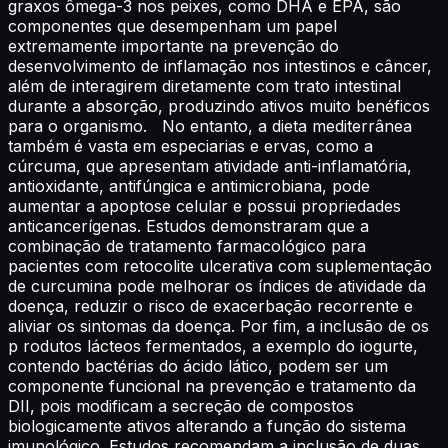
graxos ômega-3 nos peixes, como DHA e EPA, são
componentes que desempenham um papel
extremamente importante na prevenção do
desenvolvimento de inflamação nos intestinos e câncer,
além de interagirem diretamente com trato intestinal
durante a absorção, produzindo ativos muito benéficos
para o organismo. No entanto, a dieta mediterrânea
também é vasta em especiarias e ervas, como a
cúrcuma, que apresentam atividade anti-inflamatória,
antioxidante, antifúngica e antimicrobiana, pode
aumentar a apoptose celular e possui propriedades
anticancerígenas. Estudos demonstraram que a
combinação de tratamento farmacológico para
pacientes com retocolite ulcerativa com suplementação
de curcumina pode melhorar os índices de atividade da
doença, reduzir o risco de exacerbação recorrente e
aliviar os sintomas da doença. Por fim, a inclusão de os
p rodutos lácteos fermentados, a exemplo do iogurte,
contendo bactérias do ácido lático, podem ser um
componente funcional na prevenção e tratamento da
DII, pois modificam a secreção de compostos
biologicamente ativos alterando a função do sistema
imunológico. Estudos recomendam a inclusão de duas