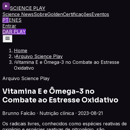
SCIENCE PLAY
Science News
Sobre
Golden
Certificações
Eventos
PT
EN
ES
Entrar
DAR PLAY
Home
›
Arquivo Science Play
›
Vitamina E e Ômega-3 no Combate ao Estresse
Oxidativo
Arquivo Science Play
Vitamina E e Ômega-3 no
Combate ao Estresse Oxidativo
Brunno Falcão · Nutrição clínica · 2023-08-21
Os radicais livres, conhecidos como espécies reativas de
oxigênio e espécies reativas de nitrogênio, são