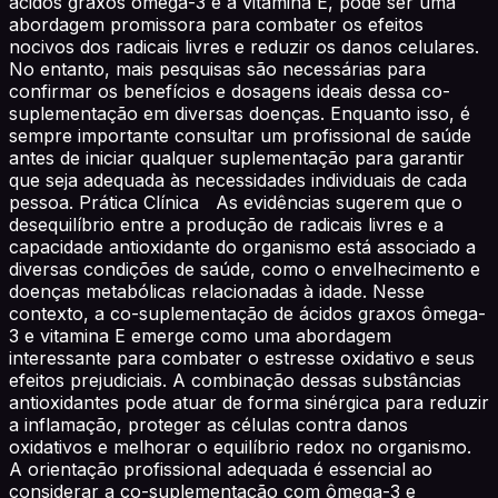
ácidos graxos ômega-3 e a vitamina E, pode ser uma
abordagem promissora para combater os efeitos
nocivos dos radicais livres e reduzir os danos celulares.
No entanto, mais pesquisas são necessárias para
confirmar os benefícios e dosagens ideais dessa co-
suplementação em diversas doenças. Enquanto isso, é
sempre importante consultar um profissional de saúde
antes de iniciar qualquer suplementação para garantir
que seja adequada às necessidades individuais de cada
pessoa. Prática Clínica As evidências sugerem que o
desequilíbrio entre a produção de radicais livres e a
capacidade antioxidante do organismo está associado a
diversas condições de saúde, como o envelhecimento e
doenças metabólicas relacionadas à idade. Nesse
contexto, a co-suplementação de ácidos graxos ômega-
3 e vitamina E emerge como uma abordagem
interessante para combater o estresse oxidativo e seus
efeitos prejudiciais. A combinação dessas substâncias
antioxidantes pode atuar de forma sinérgica para reduzir
a inflamação, proteger as células contra danos
oxidativos e melhorar o equilíbrio redox no organismo.
A orientação profissional adequada é essencial ao
considerar a co-suplementação com ômega-3 e