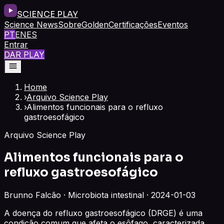
SCIENCE PLAY
Science News
Sobre
Golden
Certificações
Eventos
PT
EN
ES
Entrar
DAR PLAY
Home
›
Arquivo Science Play
›
Alimentos funcionais para o refluxo
gastroesofágico
Arquivo Science Play
Alimentos funcionais para o
refluxo gastroesofágico
Brunno Falcão · Microbiota intestinal · 2024-01-03
A doença do refluxo gastroesofágico (DRGE) é uma
condição comum que afeta o esôfago, caracterizada