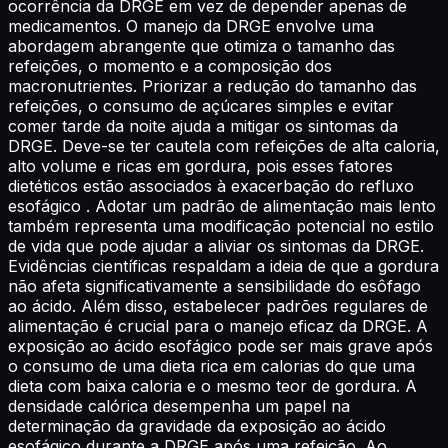
ocorrência da DRGE em vez de depender apenas de
medicamentos. O manejo da DRGE envolve uma
abordagem abrangente que otimiza o tamanho das
refeições, o momento e a composição dos
macronutrientes. Priorizar a redução do tamanho das
refeições, o consumo de açúcares simples e evitar
comer tarde da noite ajuda a mitigar os sintomas da
DRGE. Deve-se ter cautela com refeições de alta caloria,
alto volume e ricas em gordura, pois esses fatores
dietéticos estão associados à exacerbação do refluxo
esofágico . Adotar um padrão de alimentação mais lento
também representa uma modificação potencial no estilo
de vida que pode ajudar a aliviar os sintomas da DRGE.
Evidências científicas respaldam a ideia de que a gordura
não afeta significativamente a sensibilidade do esôfago
ao ácido. Além disso, estabelecer padrões regulares de
alimentação é crucial para o manejo eficaz da DRGE. A
exposição ao ácido esofágico pode ser mais grave após
o consumo de uma dieta rica em calorias do que uma
dieta com baixa caloria e o mesmo teor de gordura. A
densidade calórica desempenha um papel na
determinação da gravidade da exposição ao ácido
esofágico durante a DRGE após uma refeição. Ao