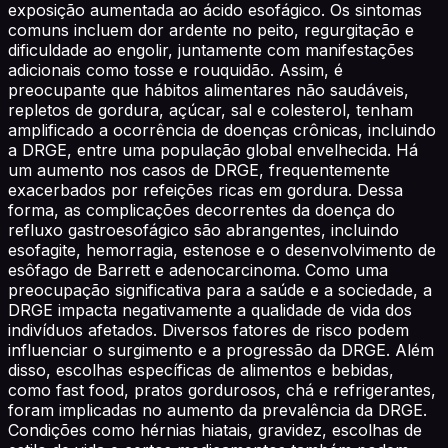
exposição aumentada ao ácido esofágico. Os sintomas
comuns incluem dor ardente no peito, regurgitação e
dificuldade ao engolir, juntamente com manifestações
adicionais como tosse e rouquidão. Assim, é
preocupante que hábitos alimentares não saudáveis,
repletos de gordura, açúcar, sal e colesterol, tenham
amplificado a ocorrência de doenças crônicas, incluindo
a DRGE, entre uma população global envelhecida. Há
um aumento nos casos de DRGE, frequentemente
exacerbados por refeições ricas em gordura. Dessa
forma, as complicações decorrentes da doença do
refluxo gastroesofágico são abrangentes, incluindo
esofagite, hemorragia, estenose e o desenvolvimento de
esôfago de Barrett e adenocarcinoma. Como uma
preocupação significativa para a saúde e a sociedade, a
DRGE impacta negativamente a qualidade de vida dos
indivíduos afetados. Diversos fatores de risco podem
influenciar o surgimento e a progressão da DRGE. Além
disso, escolhas específicas de alimentos e bebidas,
como fast food, pratos gordurosos, chá e refrigerantes,
foram implicadas no aumento da prevalência da DRGE.
Condições como hérnias hiatais, gravidez, escolhas de