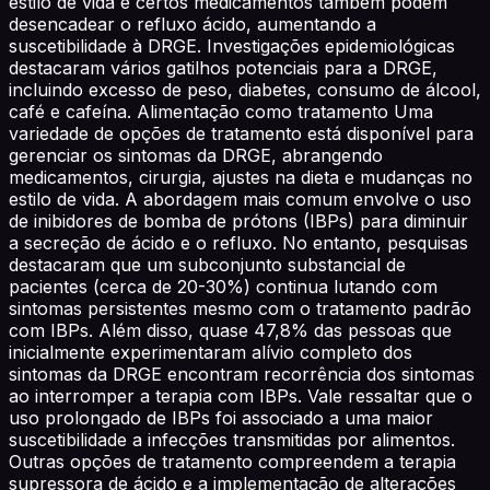
estilo de vida e certos medicamentos também podem
desencadear o refluxo ácido, aumentando a
suscetibilidade à DRGE. Investigações epidemiológicas
destacaram vários gatilhos potenciais para a DRGE,
incluindo excesso de peso, diabetes, consumo de álcool,
café e cafeína. Alimentação como tratamento Uma
variedade de opções de tratamento está disponível para
gerenciar os sintomas da DRGE, abrangendo
medicamentos, cirurgia, ajustes na dieta e mudanças no
estilo de vida. A abordagem mais comum envolve o uso
de inibidores de bomba de prótons (IBPs) para diminuir
a secreção de ácido e o refluxo. No entanto, pesquisas
destacaram que um subconjunto substancial de
pacientes (cerca de 20-30%) continua lutando com
sintomas persistentes mesmo com o tratamento padrão
com IBPs. Além disso, quase 47,8% das pessoas que
inicialmente experimentaram alívio completo dos
sintomas da DRGE encontram recorrência dos sintomas
ao interromper a terapia com IBPs. Vale ressaltar que o
uso prolongado de IBPs foi associado a uma maior
suscetibilidade a infecções transmitidas por alimentos.
Outras opções de tratamento compreendem a terapia
supressora de ácido e a implementação de alterações