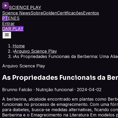
SCIENCE PLAY
Science News
Sobre
Golden
Certificações
Eventos
PT
EN
ES
Entrar
DAR PLAY
Home
›
Arquivo Science Play
›
As Propriedades Funcionais da Berberina: Uma Al
Arquivo Science Play
As Propriedades Funcionais da Be
Brunno Falcão · Nutrição funcional · 2024-04-02
A berberina, alcaloide encontrado em plantas como Berbe
funcionais no processo de emagrecimento. Com uma fórm
para diabetes, busca-se medidas alternativas, ficando c
Berberina e o Emagrecimento na Literatura Em modelos pré