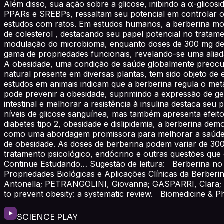
Além disso, sua ação sobre a glicose, inibindo a α-glicos
PPARs e SREBPs, ressaltam seu potencial em controlar o 
estudos com ratos. Em estudos humanos, a berberina most
de colesterol , destacando seu papel potencial no trata
modulação do microbioma, enquanto doses de 300 mg dem
gama de propriedades funcionais, revelando-se uma alia
A obesidade, uma condição de saúde globalmente preocup
natural presente em diversas plantas, tem sido objeto de
estudos em animais indicam que a berberina regula o metab
pode prevenir a obesidade, suprimindo a expressão de gen
intestinal e melhorar a resistência à insulina destaca s
níveis de glicose sanguínea, mas também apresenta efeitos 
diabetes tipo 2, obesidade e dislipidemia, a berberina de
como uma abordagem promissora para melhorar a saúde m
de obesidade. As doses de berberina podem variar de 300
tratamento psicológico, endócrino e outras questões que
Continue Estudando… Sugestão de leitura: Berberina no e
Propriedades Biológicas e Aplicações Clínicas da Berbe
Antonella; PETRANGOLINI, Giovanna; GASPARRI, Clara; IN
to prevent obesity: a systematic review. Biomedicine & Phar
SCIENCE PLAY