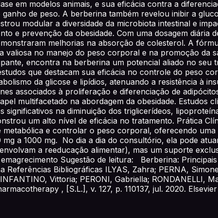
idase em modelos animais, e sua eficácia contra a diferenc
ganho de peso. A berberina também revelou inibir a glucon
rou modular a diversidade da microbiota intestinal e impa
mento e prevenção da obesidade. Com uma dosagem diária d
onstraram melhorias na absorção de colesterol. A fórmu
da valiosa no manejo do peso corporal e na promoção da 
ante, encontra na berberina um potencial aliado no seu t
 estudos que destacam sua eficácia no controle do peso cor
olismo da glicose e lipídios, atenuando a resistência à in
es associados à proliferação e diferenciação de adipócito
eu papel multifacetado na abordagem da obesidade. Estudos 
significativos na diminuição dos triglicerídeos, lipoproteín
monstrou um alto nível de eficácia no tratamento. Prática C
etabólica e controlar o peso corporal, oferecendo uma n
 mg a 1000 mg. No dia a dia do consultório, ela pode atu
 envolvam a reeducação alimentar), mas um suporte exclus
magrecimento Sugestão de leitura: Berberina: Principais 
rina Referências Bibliográficas ILYAS, Zahra; PERNA, Sim
FANTINO, Vittoria; PERONI, Gabriella; RONDANELLI, Maria
macotherapy , [S.L.], v. 127, p. 110137, jul. 2020. Elsevier