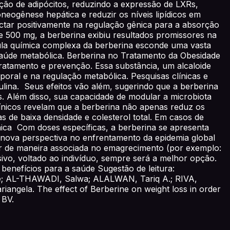
iação de adipócitos, reduzindo a expressão de LXRs,
eogênese hepática e reduzir os níveis lipídicos em
ctar positivamente na regulação gênica para a absorção
e 500 mg, a berberina exibiu resultados promissores na
la química complexa da berberina esconde uma vasta
saúde metabólica. Berberina no Tratamento da Obesidade
ratamento e prevenção. Essa substância, um alcaloide
poral e na regulação metabólica. Pesquisas clínicas e
sulina. Seus efeitos vão além, sugerindo que a berberina
s. Além disso, sua capacidade de modular a microbiota
clínicos revelam que a berberina não apenas reduz os
as de baixa densidade e colesterol total. Em casos de
línica Com doses específicas, a berberina se apresenta
ova perspectiva no enfrentamento da epidemia global
ar de maneira associada no emagrecimento (por exemplo:
ivo, voltado ao indivíduo, sempre será a melhor opção.
benefícios para a saúde Sugestão de leitura:
one; AL-THAWADI, Salwa; ALALWAN, Tariq A.; RIVA,
ngela. The effect of Berberine on weight loss in order
 BV.