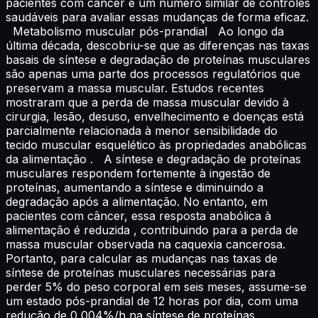
pacientes com câncer e um número similar de controles
saudáveis para avaliar essas mudanças de forma eficaz.
Metabolismo muscular pós-prandial Ao longo da
última década, descobriu-se que as diferenças nas taxas
basais de síntese e degradação de proteínas musculares
são apenas uma parte dos processos regulatórios que
preservam a massa muscular. Estudos recentes
mostraram que a perda de massa muscular devido à
cirurgia, lesão, desuso, envelhecimento e doenças está
parcialmente relacionada à menor sensibilidade do
tecido muscular esquelético às propriedades anabólicas
da alimentação . A síntese e degradação de proteínas
musculares respondem fortemente à ingestão de
proteínas, aumentando a síntese e diminuindo a
degradação após a alimentação. No entanto, em
pacientes com câncer, essa resposta anabólica à
alimentação é reduzida , contribuindo para a perda de
massa muscular observada na caquexia cancerosa.
Portanto, para calcular as mudanças nas taxas de
síntese de proteínas musculares necessárias para
perder 5% do peso corporal em seis meses, assume-se
um estado pós-prandial de 12 horas por dia, com uma
redução de 0,004%/h na síntese de proteínas