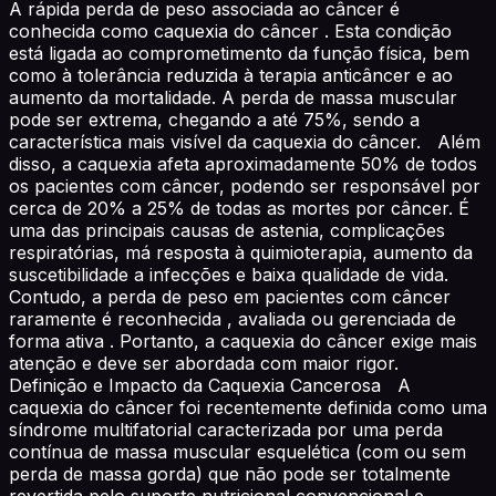
A rápida perda de peso associada ao câncer é
conhecida como caquexia do câncer . Esta condição
está ligada ao comprometimento da função física, bem
como à tolerância reduzida à terapia anticâncer e ao
aumento da mortalidade. A perda de massa muscular
pode ser extrema, chegando a até 75%, sendo a
característica mais visível da caquexia do câncer. Além
disso, a caquexia afeta aproximadamente 50% de todos
os pacientes com câncer, podendo ser responsável por
cerca de 20% a 25% de todas as mortes por câncer. É
uma das principais causas de astenia, complicações
respiratórias, má resposta à quimioterapia, aumento da
suscetibilidade a infecções e baixa qualidade de vida.
Contudo, a perda de peso em pacientes com câncer
raramente é reconhecida , avaliada ou gerenciada de
forma ativa . Portanto, a caquexia do câncer exige mais
atenção e deve ser abordada com maior rigor.
Definição e Impacto da Caquexia Cancerosa A
caquexia do câncer foi recentemente definida como uma
síndrome multifatorial caracterizada por uma perda
contínua de massa muscular esquelética (com ou sem
perda de massa gorda) que não pode ser totalmente
revertida pelo suporte nutricional convencional e,