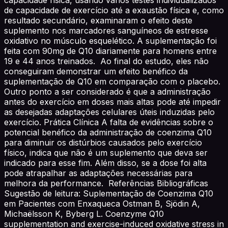
de capacidade de exercício até a exaustão física e, como
resultado secundário, examinaram o efeito deste
suplemento nos marcadores sanguíneos de estresse
oxidativo no músculo esquelético. A suplementação foi
feita com 90mg de Q10 diariamente para homens entre
19 e 44 anos treinados. Ao final do estudo, eles não
conseguiram demonstrar um efeito benéfico da
suplementação de Q10 em comparação com o placebo.
Outro ponto a ser considerado é que a administração
antes do exercício em doses mais altas pode até impedir
as desejadas adaptações celulares úteis induzidas pelo
exercício. Prática Clínica A falta de evidências sobre o
potencial benéfico da administração de coenzima Q10
para diminuir os distúrbios causados pelo exercício
físico, indica que não é um suplemento que deva ser
indicado para esse fim. Além disso, se a dose foi alta
pode atrapalhar as adaptações necessárias para
melhora da performance. Referências Bibliográficas
Sugestão de leitura: Suplementação de Coenzima Q10
em Pacientes com Enxaqueca Ostman B, Sjödin A,
Michaëlsson K, Byberg L. Coenzyme Q10
supplementation and exercise-induced oxidative stress in