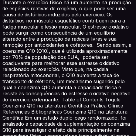
Durante o exercício físico há um aumento na produção
de espécies reativas de oxigênio, o que pode ser uma
causa de distúrbios induzidos pelo exercício. Os
distúrbios no músculo esquelético contribuem para a
fadiga muscular e lesão muscular. O estresse oxidativo
pode surgir como consequência de um equilíbrio
alterado entre a produção de radicais livres e sua
remoção por antioxidantes e cofatores. Sendo assim, a
coenzima Q10 (Q10), que é utilizada aproximadamente
por 70% da população dos EUA, poderia ser
coadjuvante para melhorar esse estresse oxidativo
relacionado ao exercício. Visto que, na cadeia
respiratória mitocondrial, o Q10 aumenta a taxa de
transporte de elétrons, um mecanismo sugerido pelo
qual a coenzima Q10 aumenta a capacidade física e
resiste às consequências do estresse oxidativo negativo
do exercício extenuante. Table of Contents Toggle
Coenzima Q10 na Literatura Científica Prática Clínica
Referências Bibliográficas Coenzima Q10 na Literatura
Científica Em um estudo duplo-cego randomizado, foi
analisado a capacidade da suplementação de coenzima
Q10 para investigar o efeito dela principalmente na
capacidade física, usando vários testes individualizados