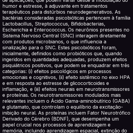
humor e estresse, à adjuvante em tratamentos
terapêuticos para distúrbios neurodegenerativos. As
bactérias consideradas psicobióticas pertencem à família
Lactobacillus, Streptococcus, Bifidobacterias,
Escherichia e Enterococcus. Os neurônios presentes no
Sistema Nervoso Central (SNC) interagem diretamente
com produtos microbianos, o que influencia a
sinalização para o SNC. Estes psicobióticos foram,
inicialmente, definidos como probióticos que, quando
ingeridos em quantidades adequadas, produzem efeitos
psiquiátricos positivos, que podem se enquadrar em três
categorias: (i) efeitos psicológicos em processos
emocionais e cognitivos, (ii) efeito sistêmico no eixo HPA
e em resposta ao estresse de glicocorticoides e
inflamação, e (iii) efeitos neurais em neurotransmissores
e proteínas. Os neurotransmissores modulados mais
relevantes incluem o Ácido Gama-aminobutírico (GABA)
e glutamato, que controlam o equilíbrio da excitação-
inibição neural. As proteínas incluem Fator Neurotrófico
Derivado do Cérebro (BDNF), que desempenha um
papel crucial nos processos de aprendizagem e
memória, incluindo aprendizagem espacial, extinção do