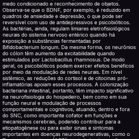
medo condicionado e reconhecimento de objetos.
Observa-se que o BDNF, por exemplo, é reduzido em
quadros de ansiedade e depressão, o que pode ser
reversível com uso de antidepressivos e psicobióticos.
As bactérias, ainda, regulam limiares eletrofisiológicos
neurais do sistema nervoso entérico quando há
exposição a substâncias fermentadas por
Bifidobacterium longum. Da mesma forma, os neurônios
do cólon têm aumento da excitabilidade quando
estimulados por Lactobacillus rhamnosus. De modo
geral, os psicobióticos podem exercer efeitos benéficos
por meio da modulação de redes neurais. Em nível
sistêmico, as reduções do cortisol e de citocinas pró-
inflamatórias apoiam esses processos. A colonização
bacteriana intestinal, portanto, têm impacto significativo
na neurofisiologia do hospedeiro, bem como em sua
função neural e modulação de processos
comportamentais e cognitivos, atuando, dentro e fora
do SNC, como importante cofator em funções e
mecanismos cerebrais, podendo contribuir para a
etiopatogênese ou para exibir sinais e sintomas
importantes em doenças neurodegenerativas, como o