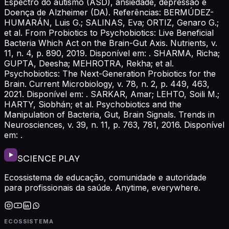
Espectro do autismo (ASD), ansiedade, depressão e
Doença de Alzheimer (DA). Referências: BERMÚDEZ-
HUMARÁN, Luis G.; SALINAS, Eva; ORTIZ, Genaro G.;
et al. From Probiotics to Psychobiotics: Live Beneficial
Bacteria Which Act on the Brain-Gut Axis. Nutrients, v.
11, n. 4, p. 890, 2019. Disponível em: . SHARMA, Richa;
GUPTA, Deesha; MEHROTRA, Rekha; et al.
Psychobiotics: The Next-Generation Probiotics for the
Brain. Current Microbiology, v. 78, n. 2, p. 449, 463,
2021. Disponível em: . ‌SARKAR, Amar; LEHTO, Soili M.;
HARTY, Siobhán; et al. Psychobiotics and the
Manipulation of Bacteria, Gut, Brain Signals. Trends in
Neurosciences, v. 39, n. 11, p. 763, 781, 2016. Disponível
em: .
SCIENCE PLAY
Ecossistema de educação, comunidade e autoridade
para profissionais da saúde. Anytime, everywhere.
ECOSSISTEMA