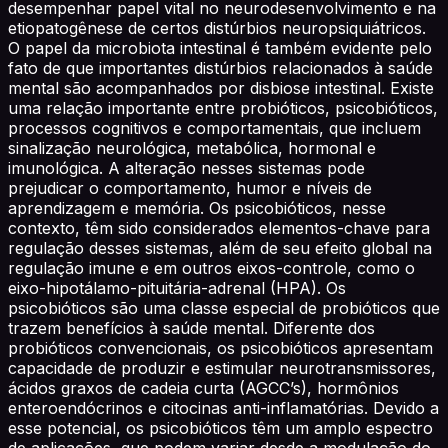
desempenhar papel vital no neurodesenvolvimento e na
etiopatogênese de certos distúrbios neuropsiquiátricos.
O papel da microbiota intestinal é também evidente pelo
fato de que importantes distúrbios relacionados à saúde
mental são acompanhados por disbiose intestinal. Existe
uma relação importante entre probióticos, psicobióticos,
processos cognitivos e comportamentais, que incluem
sinalização neurológica, metabólica, hormonal e
imunológica. A alteração nesses sistemas pode
prejudicar o comportamento, humor e níveis de
aprendizagem e memória. Os psicobióticos, nesse
contexto, têm sido considerados elementos-chave para
regulação desses sistemas, além de seu efeito global na
regulação imune e em outros eixos-controle, como o
eixo-hipotálamo-pituitária-adrenal (HPA). Os
psicobióticos são uma classe especial de probióticos que
trazem benefícios à saúde mental. Diferente dos
probióticos convencionais, os psicobióticos apresentam
capacidade de produzir e estimular neurotransmissores,
ácidos graxos de cadeia curta (AGCC’s), hormônios
enteroendócrinos e citocinas anti-inflamatórias. Devido a
esse potencial, os psicobióticos têm um amplo espectro
de aplicações, que podem variar desde a modulação do