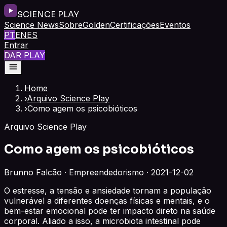
SCIENCE PLAY
Science News
Sobre
Golden
Certificações
Eventos
PT
EN
ES
Entrar
DAR PLAY
Home
›
Arquivo Science Play
›
Como agem os psicobióticos
Arquivo Science Play
Como agem os psicobióticos
Brunno Falcão · Empreendedorismo · 2021-12-02
O estresse, a tensão e ansiedade tornam a população
vulnerável a diferentes doenças físicas e mentais, e o
bem-estar emocional pode ter impacto direto na saúde
corporal. Aliado a isso, a microbiota intestinal pode