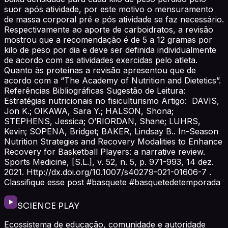
suor após atividade, por este motivo o mensuramento
de massa corporal pré e pós atividade se faz necessário.
Respectivamente ao aporte de carboidratos, a revisão
mostrou que a recomendação é de 5 a 12 gramas por
kilo de peso por dia e deve ser definida individualmente
de acordo com as atividades exercidas pelo atleta.
Quanto às proteínas a revisão apresentou que de
acordo com a “The Academy of Nutrition and Dietetics”.
Referências Bibliográficas Sugestão de Leitura:
Estratégias nutricionais no fisiculturismo Artigo: DAVIS,
Jon K.; OIKAWA, Sara Y.; HALSON, Shona;
STEPHENS, Jessica; O’RIORDAN, Shane; LUHRS,
Kevin; SOPENA, Bridget; BAKER, Lindsay B.. In-Season
Nutrition Strategies and Recovery Modalities to Enhance
Recovery for Basketball Players: a narrative review.
Sports Medicine, [S.L.], v. 52, n. 5, p. 971-993, 14 dez.
2021. Http://dx.doi.org/10.1007/s40279-021-01606-7 .
Classifique esse post #basquete #basquetedetemporada
SCIENCE PLAY
Ecossistema de educação, comunidade e autoridade