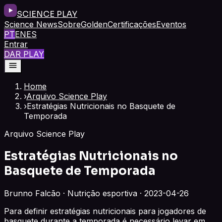
SCIENCE PLAY
Science News
Sobre
Golden
Certificações
Eventos
PT
EN
ES
Entrar
DAR PLAY
Home
›
Arquivo Science Play
›
Estratégias Nutricionais no Basquete de
Temporada
Arquivo Science Play
Estratégias Nutricionais no
Basquete de Temporada
Brunno Falcão · Nutrição esportiva · 2023-04-26
Para definir estratégias nutricionais para jogadores de
basquete durante a temporada é necessário levar em