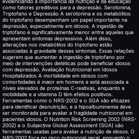
evidenciando a importância da nutrição e da educação
como fatores preditivos para a depressão. Serotonina,
Triptofano e Depressão A serotonina e os metabólitos
do triptofano desempenham um papel importante na
depressão, especialmente em idosos. A ingestão de
triptofano é significativamente menor entre aqueles que
apresentam sintomas depressivos. Além disso,
alterações nos metabólitos do triptofano estão
associadas à gravidade desses sintomas. Essas relações
sugerem que aumentar a ingestão de triptofano por
meio de intervenções dietéticas pode beneficiar idosos
com depressão. Avaliação Nutricional em Idosos
Hospitalizados A mortalidade em idosos com
comorbidades é maior em homens e está associada a
níveis elevados de proteínas C-reativas, enquanto a
mobilidade e a vitamina D têm efeitos positivos.
Ferramentas como o NRS-2002 e o SGA são eficazes
para identificar desnutrição, e a hipoalbuminemia deve
ser monitorada para avaliar a fragilidade nutricional em
pacientes idosos. O Nutrition Risk Screening 2002 (NRS-
2002) e o Subjective Global Assessment (SGA) são
ferramentas usadas para avaliar a nutrição de idosos. O
NRS-2002 foca no risco nutricional geral, enquanto o