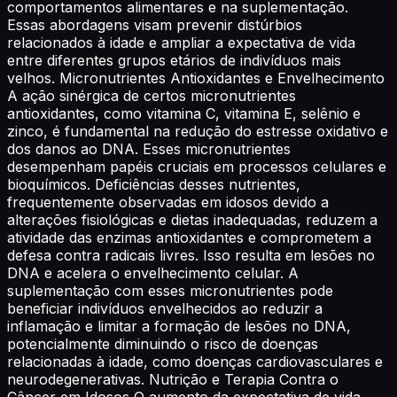
comportamentos alimentares e na suplementação.
Essas abordagens visam prevenir distúrbios
relacionados à idade e ampliar a expectativa de vida
entre diferentes grupos etários de indivíduos mais
velhos. Micronutrientes Antioxidantes e Envelhecimento
A ação sinérgica de certos micronutrientes
antioxidantes, como vitamina C, vitamina E, selênio e
zinco, é fundamental na redução do estresse oxidativo e
dos danos ao DNA. Esses micronutrientes
desempenham papéis cruciais em processos celulares e
bioquímicos. Deficiências desses nutrientes,
frequentemente observadas em idosos devido a
alterações fisiológicas e dietas inadequadas, reduzem a
atividade das enzimas antioxidantes e comprometem a
defesa contra radicais livres. Isso resulta em lesões no
DNA e acelera o envelhecimento celular. A
suplementação com esses micronutrientes pode
beneficiar indivíduos envelhecidos ao reduzir a
inflamação e limitar a formação de lesões no DNA,
potencialmente diminuindo o risco de doenças
relacionadas à idade, como doenças cardiovasculares e
neurodegenerativas. Nutrição e Terapia Contra o
Câncer em Idosos O aumento da expectativa de vida