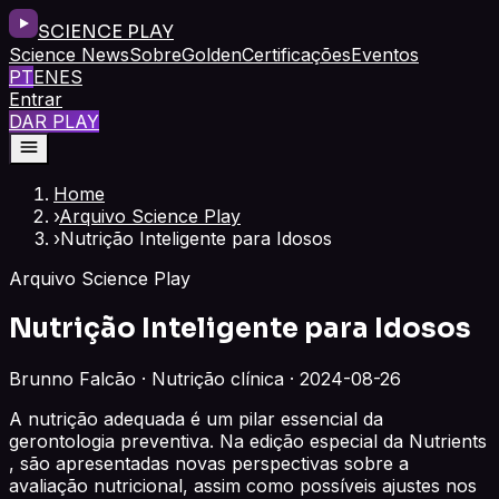
SCIENCE PLAY
Science News
Sobre
Golden
Certificações
Eventos
PT
EN
ES
Entrar
DAR PLAY
Home
›
Arquivo Science Play
›
Nutrição Inteligente para Idosos
Arquivo Science Play
Nutrição Inteligente para Idosos
Brunno Falcão · Nutrição clínica · 2024-08-26
A nutrição adequada é um pilar essencial da
gerontologia preventiva. Na edição especial da Nutrients
, são apresentadas novas perspectivas sobre a
avaliação nutricional, assim como possíveis ajustes nos