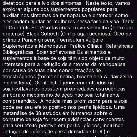
dietéticos para alívio dos sintomas. Neste texto, vamos
explorar alguns dos suplementos populares para
auxiliar nos sintomas da menopausa e entender como
eles podem ajudar as mulheres nessa fase da vida. Table
of Contents Soja/Isoflavonas Trevo vermelho (Trifolium
pretense) Black Cohosh (Cimicifuga racemosa) Óleo de
prímula Panax ginseng Foeniculum vulgare
Suplementos e Menopausa Prática Clínica Referências
Bibliográficas Soja/Isoflavonas Os alimentos e
suplementos à base de soja têm sido objeto de muito
interesse para a redução de sintomas da menopausa
por causa de suas altas concentrações de
fitoestrógenos (formononetina, biochanina A, daidzeína
e genisteína). Os fitoestrógenos encontrados na
soja/isoflavonas possuem propriedades estrogênicas,
embora o mecanismo de ação não seja totalmente
compreendido. A notícia mais promissora para a soja
pode ser seu efeito positivo nos perfis lipídicos. Uma
metanálise de 38 estudos em humanos sobre o
consumo de soja fornecem evidências convincentes
para seu efeito positivo em perfis lipídicos, incluindo
redução de lipídios de baixa densidade (LDL) e