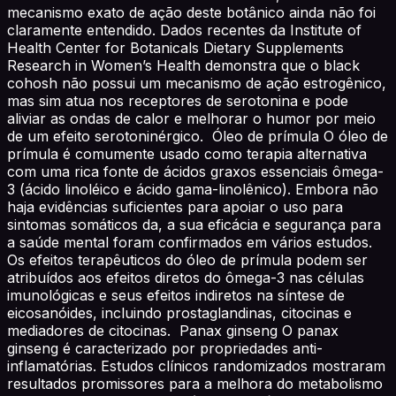
mecanismo exato de ação deste botânico ainda não foi
claramente entendido. Dados recentes da Institute of
Health Center for Botanicals Dietary Supplements
Research in Women’s Health demonstra que o black
cohosh não possui um mecanismo de ação estrogênico,
mas sim atua nos receptores de serotonina e pode
aliviar as ondas de calor e melhorar o humor por meio
de um efeito serotoninérgico. Óleo de prímula O óleo de
prímula é comumente usado como terapia alternativa
com uma rica fonte de ácidos graxos essenciais ômega-
3 (ácido linoléico e ácido gama-linolênico). Embora não
haja evidências suficientes para apoiar o uso para
sintomas somáticos da, a sua eficácia e segurança para
a saúde mental foram confirmados em vários estudos.
Os efeitos terapêuticos do óleo de prímula podem ser
atribuídos aos efeitos diretos do ômega-3 nas células
imunológicas e seus efeitos indiretos na síntese de
eicosanóides, incluindo prostaglandinas, citocinas e
mediadores de citocinas. Panax ginseng O panax
ginseng é caracterizado por propriedades anti-
inflamatórias. Estudos clínicos randomizados mostraram
resultados promissores para a melhora do metabolismo