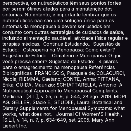
perspectiva, os nutracêuticos têm seus pontos fortes
por serem ótimos aliados para a manutenção dos
sintomas. No entanto, é importante lembrar que os
nutracêuticos não são uma solução única para os
sintomas da menopausa e devem ser usados em
conjunto com outras estratégias de cuidados de saúde,
incluindo alimentação saudável, atividade física regular e
terapias médicas. Continue Estudando... Sugestão de
Estudo: Osteopenia na Menopausa: Como evitar?
Sugestão de Estudo: Climatério e Menopausa: O que
você precisa saber? Sugestão de Estudo: 4 pilares
para o emagrecimento na menopausa Referências
Bibliográficas FRANCISCIS, Pasquale de; COLACURCI,
Nicola; RIEMMA, Gaetano; CONTE, Anna; PITTANA,
Erika; GUIDA, Maurizio; SCHIATTARELLA, Antonio. A
Nutraceutical Approach to Menopausal Complaints.
Medicina , [S.L.], v. 55, n. 9, p. 544, 28 ago. 2019. MDPI
AG. GELLER, Stacie E.; STUDEE, Laura. Botanical and
Dietary Supplements for Menopausal Symptoms: what
works, what does not. Journal Of Women'S Health ,
[S.L.], v. 14, n. 7, p. 634-649, set. 2005. Mary Ann
Liebert Inc.