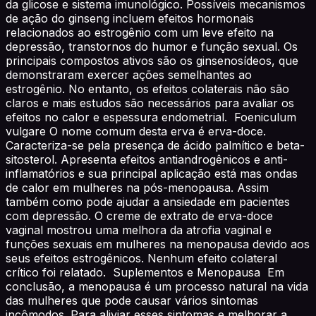
da glicose e sistema imunológico. Possíveis mecanismos
de ação do ginseng incluem efeitos hormonais
relacionados ao estrogênio com um leve efeito na
depressão, transtornos do humor e função sexual. Os
principais compostos ativos são os ginsenosídeos, que
demonstraram exercer ações semelhantes ao
estrogênio. No entanto, os efeitos colaterais não são
claros e mais estudos são necessários para avaliar os
efeitos no calor e espessura endometrial. Foeniculum
vulgare O nome comum desta erva é erva-doce.
Caracteriza-se pela presença de ácido palmítico e beta-
sitosterol. Apresenta efeitos antiandrogênicos e anti-
inflamatórios e sua principal aplicação está mas ondas
de calor em mulheres na pós-menopausa. Assim
também como pode ajudar a ansiedade em pacientes
com depressão. O creme de extrato de erva-doce
vaginal mostrou uma melhora da atrofia vaginal e
funções sexuais em mulheres na menopausa devido aos
seus efeitos estrogênicos. Nenhum efeito colateral
crítico foi relatado. Suplementos e Menopausa Em
conclusão, a menopausa é um processo natural na vida
das mulheres que pode causar vários sintomas
incômodos. Para aliviar esses sintomas e melhorar a