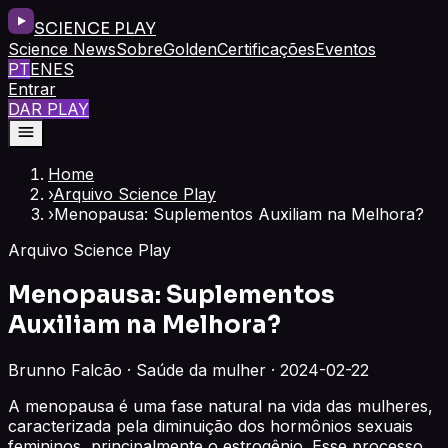
SCIENCE PLAY
Science News
Sobre
Golden
Certificações
Eventos
PT
EN
ES
Entrar
DAR PLAY
Home
›
Arquivo Science Play
›
Menopausa: Suplementos Auxiliam na Melhora?
Arquivo Science Play
Menopausa: Suplementos
Auxiliam na Melhora?
Brunno Falcão · Saúde da mulher · 2024-02-22
A menopausa é uma fase natural na vida das mulheres,
caracterizada pela diminuição dos hormônios sexuais
femininos, principalmente o estrogênio. Esse processo