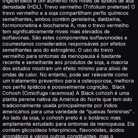
triglicerídeos e um aumento nos níveis de lipídios de alta
densidade (HDL). Trevo vermelho (Trifolium pretense) O
trevo vermelho e a soja compartilham perfis químicos
semelhantes, ambos contêm genisteína, daidzeína,
formononetina e biochanina A, mas o trevo vermelho
tem significativamente níveis mais elevados de
isoflavonas. São estes componentes isoflavonoides e
coumestanos considerados responsáveis por efeitos
semelhantes aos do estrogênio. O uso do trevo
vermelho para sintomas da menopausa é bastante
recente e semelhante aos produtos de soja, a maioria
dos estudos mostram um efeito mínimo para alívio de
ondas de calor. No entanto, pode ser relevante como
um tratamento preventivo para a osteoporose, melhora
nos perfis lipídicos e possivelmente cognição. Black
Cohosh (Cimicifuga racemosa) A Black cohosh é uma
planta perene nativa da América do Norte que tem sido
tradicionalmente usada principalmente por índios
americanos para uma variedade de “queixas femininas” .
Ao lado da soja, o cohosh preto é o botânico mais
amplamente estudado para sintomas da menopausa. Ela
contém glicosídeos triterpínicos, flavonóides, ácidos
aromáticos e vários outros constituintes, mas o