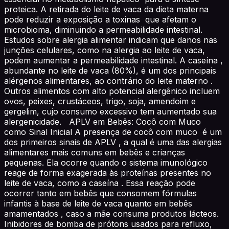
proteica. A retirada do leite de vaca da dieta materna
pode reduzir a exposição a toxinas que afetam o
microbioma, diminuindo a permeabilidade intestinal.
Estudos sobre alergia alimentar indicam que danos nas
junções celulares, como na alergia ao leite de vaca,
podem aumentar a permeabilidade intestinal. A caseína ,
abundante no leite de vaca (80%), é um dos principais
alérgenos alimentares, ao contrário do leite materno .
Outros alimentos com alto potencial alergênico incluem
ovos, peixes, crustáceos, trigo, soja, amendoim e
gergelim, cujo consumo excessivo tem aumentado sua
alergenicidade. APLV em Bebês: Cocô com Muco
como Sinal Inicial A presença de cocô com muco é um
dos primeiros sinais de APLV , a qual é uma das alergias
alimentares mais comuns em bebês e crianças
pequenas. Ela ocorre quando o sistema imunológico
reage de forma exagerada às proteínas presentes no
leite de vaca, como a caseína . Essa reação pode
ocorrer tanto em bebês que consomem fórmulas
infantis à base de leite de vaca quanto em bebês
amamentados , caso a mãe consuma produtos lácteos.
Inibidores de bomba de prótons usados para refluxo,