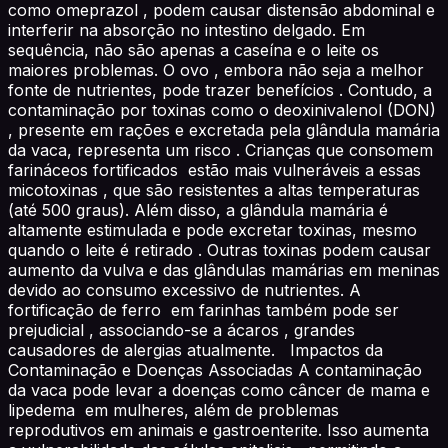
como omeprazol , podem causar distensão abdominal e
interferir na absorção no intestino delgado. Em
sequência, não são apenas a caseína e o leite os
maiores problemas. O ovo , embora não seja a melhor
fonte de nutrientes, pode trazer benefícios . Contudo, a
contaminação por toxinas como o deoxinivalenol (DON)
, presente em rações e excretada pela glândula mamária
da vaca, representa um risco . Crianças que consomem
farináceos fortificados estão mais vulneráveis a essas
micotoxinas , que são resistentes a altas temperaturas
(até 500 graus). Além disso, a glândula mamária é
altamente estimulada e pode excretar toxinas, mesmo
quando o leite é retirado . Outras toxinas podem causar
aumento da vulva e das glândulas mamárias em meninas
devido ao consumo excessivo de nutrientes. A
fortificação de ferro em farinhas também pode ser
prejudicial , associando-se a ácaros , grandes
causadores de alergias atualmente. Impactos da
Contaminação e Doenças Associadas A contaminação
da vaca pode levar a doenças como câncer de mama e
lipedema em mulheres, além de problemas
reprodutivos em animais e gastroenterite. Isso aumenta