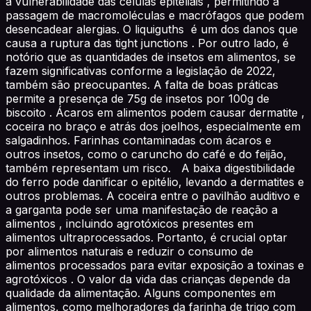
a vulnerabilidade das células epiteliais , permitindo a
passagem de macromoléculas e macrófagos que podem
desencadear alergias. O liquiguths é um dos danos que
causa a ruptura das tight junctions . Por outro lado, é
notório que as quantidades de insetos em alimentos, se
fazem significativas conforme a legislação de 2022,
também são preocupantes. A falta de boas práticas
permite a presença de 75g de insetos por 100g de
biscoito . Ácaros em alimentos podem causar dermatite ,
coceira no braço e atrás dos joelhos, especialmente em
salgadinhos. Farinhas contaminadas com ácaros e
outros insetos, como o caruncho do café e do feijão,
também representam um risco. A baixa digestibilidade
do ferro pode danificar o epitélio, levando a dermatites e
outros problemas. A coceira entre o pavilhão auditivo e
a garganta pode ser uma manifestação de reação a
alimentos , incluindo agrotóxicos presentes em
alimentos ultraprocessados. Portanto, é crucial optar
por alimentos naturais e reduzir o consumo de
alimentos processados para evitar exposição a toxinas e
agrotóxicos . O valor da vida das crianças depende da
qualidade da alimentação. Alguns componentes em
alimentos, como melhoradores da farinha de trigo com