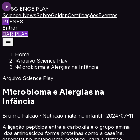
SCIENCE PLAY
Science News
Sobre
Golden
Certificações
Eventos
PT
EN
ES
Entrar
DAR PLAY
Home
›
Arquivo Science Play
›
Microbioma e Alergias na Infância
Arquivo Science Play
Microbioma e Alergias na
Infância
Brunno Falcão · Nutrição materno infantil · 2024-07-11
A ligação peptídica entre a carboxila e o grupo amina
dos aminoácidos forma proteínas como a caseína,
essencial no metabolismo hepático para a síntese