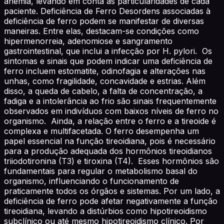
anemia, levando em conta as particularidades de cada
paciente. Deficiência de Ferro Desordens associadas à
deficiência de ferro podem se manifestar de diversas
maneiras. Entre elas, destacam-se condições como
hipermenorreia, adenomiose e sangramento
gastrointestinal, que inclui a infecção por H. pylori. Os
sintomas e sinais que podem indicar uma deficiência de
ferro incluem estomatite, odinofagia e alterações nas
unhas, como fragilidade, concavidade e estrias. Além
disso, a queda de cabelo, a falta de concentração, a
fadiga e a intolerância ao frio são sinais frequentemente
observados em indivíduos com baixos níveis de ferro no
organismo. Ainda, a relação entre o ferro e a tireoide é
complexa e multifacetada. O ferro desempenha um
papel essencial na função tireoidiana, pois é necessário
para a produção adequada dos hormônios tireoidianos
triiodotironina (T3) e tiroxina (T4). Esses hormônios são
fundamentais para regular o metabolismo basal do
organismo, influenciando o funcionamento de
praticamente todos os órgãos e sistemas. Por um lado, a
deficiência de ferro pode afetar negativamente a função
tireoidiana, levando a distúrbios como hipotireoidismo
subclínico ou até mesmo hipotireoidismo clínico. Por