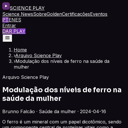
SCIENCE PLAY
Science News
Sobre
Golden
Certificações
Eventos
PT
EN
ES
Entrar
DAR PLAY
Home
›
Arquivo Science Play
›
Modulação dos níveis de ferro na saúde da
mulher
Arquivo Science Play
Modulação dos níveis de ferro na
saúde da mulher
Brunno Falcão · Saúde da mulher · 2024-04-16
O ferro é um mineral com um papel dicotômico, sendo
um componente central de proteínas vitais como a