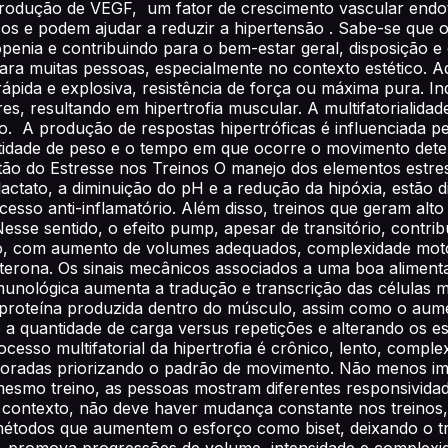
produção de VEGF, um fator de crescimento vascular endot
icos e podem ajudar a reduzir a hipertensão . Sabe-se que
enia e contribuindo para o bem-estar geral, disposição e q
ara muitas pessoas, especialmente no contexto estético. 
 rápida e explosiva, resistência de força ou máxima pura
s, resultando em hipertrofia muscular. A multifatorialidad
ão. A produção de respostas hipertróficas é influenciada 
ntidade de peso e o tempo em que ocorre o movimento dete
estão do Estresse nos Treinos O manejo dos elementos estr
ctato, a diminuição do pH e a redução da hipóxia, estão di
sso anti-inflamatório. Além disso, treinos que geram alto
esse sentido, o efeito pump, apesar de transitório, contribu
o, com aumento de volumes adequados, complexidade motor
terona. Os sinais mecânicos associados a uma boa alimen
 imunológica aumenta a tradução e transcrição das células m
roteína produzida dentro do músculo, assim como o aument
o a quantidade de carga versus repetições e alterando os e
esso multifatorial da hipertrofia é crônico, lento, complexo
loradas priorizando o padrão de movimento. Não menos im
o mesmo treino, as pessoas mostram diferentes responsivi
 contexto, não deve haver mudança constante nos treinos
étodos que aumentem o esforço como biset, deixando o tr
uno, promova progressões de volume, intensidade e complexi