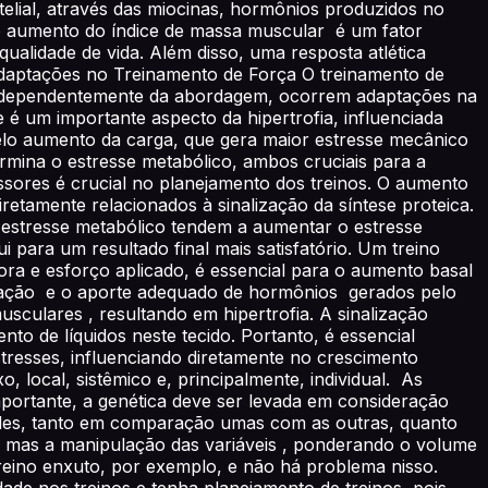
elial, através das miocinas, hormônios produzidos no
 o aumento do índice de massa muscular é um fator
ualidade de vida. Além disso, uma resposta atlética
Adaptações no Treinamento de Força O treinamento de
. Independentemente da abordagem, ocorrem adaptações na
e é um importante aspecto da hipertrofia, influenciada
pelo aumento da carga, que gera maior estresse mecânico
rmina o estresse metabólico, ambos cruciais para a
essores é crucial no planejamento dos treinos. O aumento
retamente relacionados à sinalização da síntese proteica.
 estresse metabólico tendem a aumentar o estresse
i para um resultado final mais satisfatório. Um treino
a e esforço aplicado, é essencial para o aumento basal
tação e o aporte adequado de hormônios gerados pelo
usculares , resultando em hipertrofia. A sinalização
o de líquidos neste tecido. Portanto, é essencial
stresses, influenciando diretamente no crescimento
, local, sistêmico e, principalmente, individual. As
portante, a genética deve ser levada em consideração
dades, tanto em comparação umas com as outras, quanto
, mas a manipulação das variáveis , ponderando o volume
eino enxuto, por exemplo, e não há problema nisso.
dade nos treinos e tenha planejamento de treinos, pois