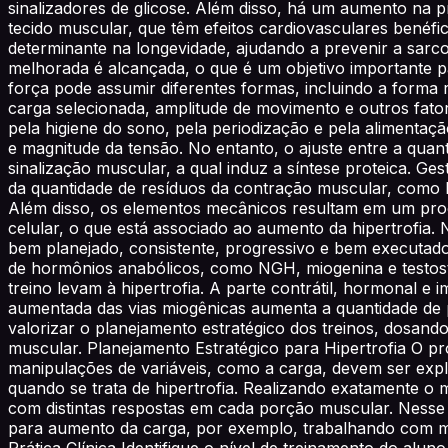
sinalizadores de glicose. Além disso, há um aumento na 
tecido muscular, que têm efeitos cardiovasculares benéf
determinante na longevidade, ajudando a prevenir a sarcop
melhorada é alcançada, o que é um objetivo importante p
força pode assumir diferentes formas, incluindo a forma
carga selecionada, amplitude de movimento e outros fatore
pela higiene do sono, pela periodização e pela alimentaç
e magnitude da tensão. No entanto, o ajuste entre a qua
sinalização muscular, a qual induz a síntese proteica. G
da quantidade de resíduos da contração muscular, como la
Além disso, os elementos mecânicos resultam em um proce
celular, o que está associado ao aumento da hipertrofia. N
bem planejado, consistente, progressivo e bem executad
de hormônios anabólicos, como NGH, miogenina e testos
treino levam à hipertrofia. A parte contrátil, hormonal e
aumentada das vias miogênicas aumenta a quantidade de p
valorizar o planejamento estratégico dos treinos, dosand
muscular. Planejamento Estratégico para Hipertrofia O proc
manipulações de variáveis, como a carga, devem ser exp
quando se trata de hipertrofia. Realizando exatamente 
com distintas respostas em cada porção muscular. Nesse
para aumento da carga, por exemplo, trabalhando com m
Prática Clínica Identifique o nível de treinamento do al