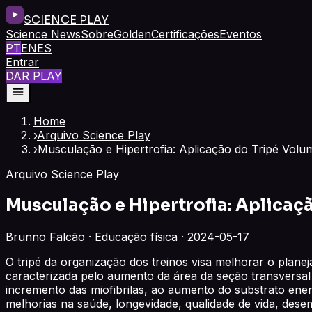
SCIENCE PLAY
Science News
Sobre
Golden
Certificações
Eventos
PT
EN
ES
Entrar
DAR PLAY
Home
›
Arquivo Science Play
›
Musculação e Hipertrofia: Aplicação do Tripé Volum
Arquivo Science Play
Musculação e Hipertrofia: Aplicaç
Brunno Falcão · Educação física · 2024-05-17
O tripé da organização dos treinos visa melhorar o plane
caracterizada pelo aumento da área da seção transvers
incremento das miofibrilas, ao aumento do substrato ener
melhorias na saúde, longevidade, qualidade de vida, desemp