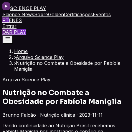
SCIENCE PLAY
Science News
Sobre
Golden
Certificações
Eventos
PT
EN
ES
Entrar
DAR PLAY
Home
›
Arquivo Science Play
›
Nutrição no Combate a Obesidade por Fabíola
Maniglia
Arquivo Science Play
Nutrição no Combate a
Obesidade por Fabíola Maniglia
Brunno Falcão · Nutrição clínica · 2023-11-11
Dando continuidade ao Nutrição Brasil recebemos
Fabiola Maniglia nos mostrando o cenário de