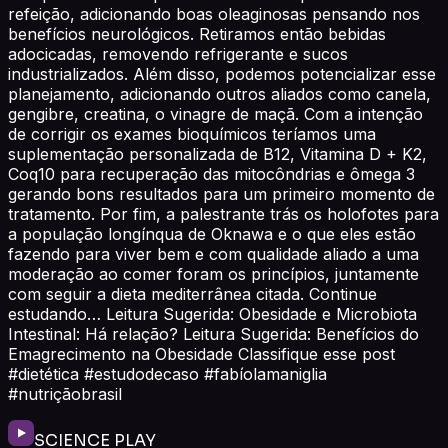
refeição, adicionando boas oleaginosas pensando nos
benefícios neurológicos. Retiramos então bebidas
adocicadas, removendo refrigerante e sucos
industrializados. Além disso, podemos potencializar esse
planejamento, adicionando outros aliados como canela,
gengibre, creatina, o vinagre de maçã. Com a intenção
de corrigir os exames bioquímicos teríamos uma
suplementação personalizada de B12, Vitamina D + K2,
Coq10 para recuperação das mitocôndrias e ômega 3
gerando bons resultados para um primeiro momento de
tratamento. Por fim, a palestrante trás os holofotes para
a população longínqua de Oknawa e o que eles estão
fazendo para viver bem e com qualidade aliado a uma
moderação ao comer foram os princípios, juntamente
com seguir a dieta mediterrânea citada. Continue
estudando… Leitura Sugerida: Obesidade e Microbiota
Intestinal: Há relação? Leitura Sugerida: Benefícios do
Emagrecimento na Obesidade Classifique esse post
#dietética #estudodecaso #fabíolamaniglia
#nutriçãobrasil
SCIENCE PLAY