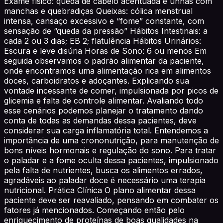
Exame físico: queda de cabelo acentuada e unhas com
manchas e quebradiças Queixas: cólica menstrual
intensa, cansaço excessivo e “fome” constante, com
sensação de “queda da pressão” Hábitos Intestinais: a
cada 2 ou 3 dias; EB 2; flatulência Hábitos Urinários:
Escura e leve disúria Horas de Sono: 6 ou menos Em
seguida observamos o padrão alimentar da paciente,
onde encontramos uma alimentação rica em alimentos
doces, carboidratos e adoçantes. Explicando sua
vontade incessante de comer, impulsionada por picos de
glicemia e falta de controle alimentar. Avaliando todo
esse cenários podemos planejar o tratamento dando
conta de todas as demandas dessa pacientes, deve
considerar sua carga inflamatória total. Entendemos a
importância de uma crononutrição, para manutenção de
bons níveis hormonais e regulação do sono. Para tratar
o paladar e a fome oculta dessa pacientes, impulsionado
pela falta de nutrientes, busca os alimentos errados,
agradáveis ao paladar doce é necessário uma terapia
nutricional. Prática Clínica O plano alimentar dessa
paciente deve ser reavaliado, pensando em combater os
fatores já mencionados. Começando então pelo
enriquecimento de proteínas de boas qualidades na