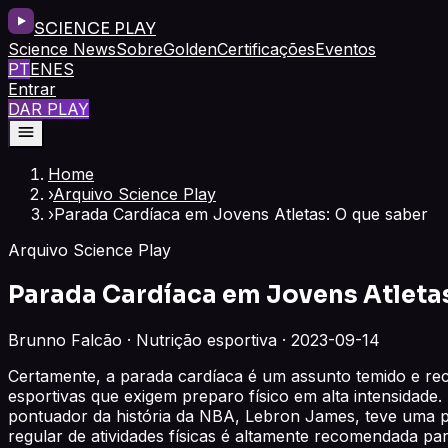
SCIENCE PLAY
Science News
Sobre
Golden
Certificações
Eventos
PT
EN
ES
Entrar
DAR PLAY
Home
›
Arquivo Science Play
›
Parada Cardíaca em Jovens Atletas: O que saber
Arquivo Science Play
Parada Cardíaca em Jovens Atletas
Brunno Falcão · Nutrição esportiva · 2023-09-14
Certamente, a parada cardíaca é um assunto temido e rec
esportivas que exigem preparo físico em alta intensidade
pontuador da história da NBA, Lebron James, teve uma pa
regular de atividades físicas é altamente recomendada pa