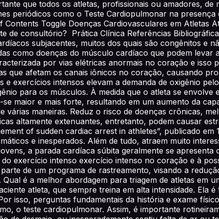
ortante que todos os atletas, profissionais ou amadores, d
 periódicos como o Teste Cardiopulmonar na presença de 
f Contents Toggle Doenças Cardiovasculares em Atletas Ati
 de consultório? Prática Clínica Referências Bibliográfic
rdíacos subjacentes, muitos dos quais são congênitos e nã
das como doenças do músculo cardíaco que podem levar a 
cterizada por vias elétricas anormais no coração e isso p
ças que afetam os canais iônicos no coração, causando prob
tos e exercícios intensos elevam a demanda de oxigênio p
nio para os músculos. À medida que o atleta se envolve e
e maior e mais forte, resultando em um aumento da capacid
e várias maneiras. Reduz o risco de doenças crônicas, mel
ísicas altamente extenuantes, entretanto, podem causar es
ent of sudden cardiac arrest in athletes”, publicado em 
áticos e inesperados. Além de tudo, atraem muito interesse
as jovens, a parada cardíaca súbita geralmente se apresen
o exercício intenso exercício intenso no coração e à possib
parte de um programa de rastreamento, visando a redução 
. Qual é a melhor abordagem para triagem de atletas em u
iente atleta, que sempre treina em alta intensidade. Ela 
 Por isso, perguntas fundamentais da história e exame físi
mo, o teste cardiopulmonar. Assim, é importante rotineira
ão de desmaio, ou inesperadamente sentiu falta de ar ou t