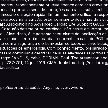
 morreu repentinamente ou teve doença cardíaca grave ant
 causada por uma série de condições cardíacas subjacentes
 imediato e a ação rápida. Em um momento crítico, a respos
eparados para agir. Ao estar consciente dos sinais de alert
t Association no Advanced Cardiac Life Support (ACLS) é 
Caso não detecte pulso cardíaco, não hesite em iniciar i
. Além disso, é importante estar ciente da localização de 
ra restabelecer o ritmo cardíaco normal em caso de PCR, 
porte com a segurança e o bem-estar de todos os envolvido
 situações de emergência. Com conhecimento, preparação 
 possam continuar a desfrutar de suas atividades esportivas
 Artigo: FANOUS, Yehia; DORIAN, Paul. The prevention and 
, p. 787-791, 14 jul. 2019. CMA Joule Inc.. http://dx.doi.or
dacardíaca
profissionais da saúde. Anytime, everywhere.