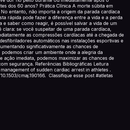
es dos 60 anos? Prática Clínica A morte súbita em
. No entanto, não importa a origem da parada cardíaca
ta rápida pode fazer a diferença entre a vida e a perda
a e saber como reagir, é possível salvar a vida de um
clara: se você suspeitar de uma parada cardíaca,
mediatamente as compressões cardíacas até a chegada de
desfibriladores automáticos nas instalações esportivas e
aumentando significativamente as chances de
s, podemos criar um ambiente onde a alegria da
e ação imediata, podemos maximizar as chances de
 com segurança. Referências Bibliográficas Leitura
management of sudden cardiac arrest in athletes .
g/10.1503/cmaj.190166. Classifique esse post #atletas