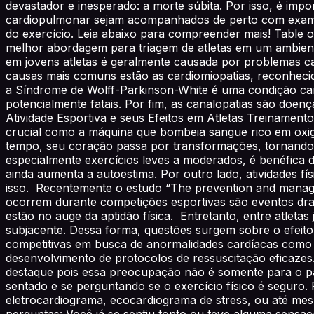
devastador e inesperado: a morte súbita. Por isso, é imp
cardiopulmonar sejam acompanhados de perto com exames
do exercício. Leia abaixo para compreender mais! Table o
melhor abordagem para triagem de atletas em um ambiente
em jovens atletas é geralmente causada por problemas ca
causas mais comuns estão as cardiomiopatias, reconheci
a Síndrome de Wolff-Parkinson-White é uma condição cara
potencialmente fatais. Por fim, as canalopatias são doen
Atividade Esportiva e seus Efeitos em Atletas Treinamen
crucial como a máquina que bombeia sangue rico em oxigê
tempo, seu coração passa por transformações, tornando-s
especialmente exercícios leves a moderados, é benéfica d
ainda aumenta a autoestima. Por outro lado, atividades f
isso. Recentemente o estudo “The prevention and managem
ocorrem durante competições esportivas são eventos dram
estão no auge da aptidão física. Entretanto, entre atlet
subjacente. Dessa forma, questões surgem sobre o efeito d
competitivas em busca de anormalidades cardíacas como 
desenvolvimento de protocolos de ressuscitação eficazes
destaque pois essa preocupação não é somente para o pac
sentado e se perguntando se o exercício físico é seguro.
eletrocardiograma, ecocardiograma de stress, ou até mes
perguntas: Você já se sentiu tonto ou teve alguma sensaç