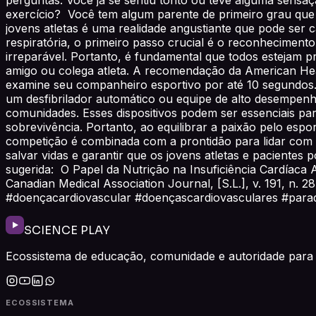
exercício? Você tem algum parente de primeiro grau que
jovens atletas é uma realidade angustiante que pode ser
respiratória, o primeiro passo crucial é o reconhecimento
irreparável. Portanto, é fundamental que todos estejam pr
amigo ou colega atleta. A recomendação da American Hear
examine seu companheiro esportivo por até 10 segundos. 
um desfibrilador automático ou equipe de alto desempenho
comunidades. Esses dispositivos podem ser essenciais pa
sobrevivência. Portanto, ao equilibrar a paixão pelo es
competição é combinada com a prontidão para lidar com
salvar vidas e garantir que os jovens atletas e pacientes
sugerida: O Papel da Nutrição na Insuficiência Cardíaca
Canadian Medical Association Journal, [S.L.], v. 191, n. 28
#doençacardiovascular #doençascardiovasculares #para
SCIENCE PLAY
Ecossistema de educação, comunidade e autoridade para 
ECOSSISTEMA