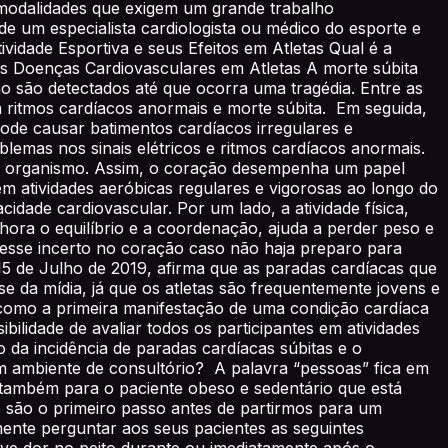
e modalidades que exigem um grande trabalho
um especialista cardiologista ou médico do esporte e
vidade Esportiva e seus Efeitos em Atletas Qual é a
as Doenças Cardiovasculares em Atletas A morte súbita
o são detectados até que ocorra uma tragédia. Entre as
ritmos cardíacos anormais e morte súbita. Em seguida,
ode causar batimentos cardíacos irregulares e
lemas nos sinais elétricos e ritmos cardíacos anormais.
elo organismo. Assim, o coração desempenha um papel
m atividades aeróbicas regulares e vigorosas ao longo do
ade cardiovascular. Por um lado, a atividade física,
hora o equilíbrio e a coordenação, ajuda a perder peso e
tresse incerto no coração caso não haja preparo para
15 de Julho de 2019, afirma que as paradas cardíacas que
 da mídia, já que os atletas são frequentemente jovens e
ta como a primeira manifestação de uma condição cardíaca
ilidade de avaliar todos os participantes em atividades
da incidência de paradas cardíacas súbitas e o
m ambiente de consultório? A palavra “pessoas” fica em
é também para o paciente obeso e sedentário que está
co são o primeiro passo antes de partirmos para um
mente perguntar aos seus pacientes as seguintes
eve dor no peito durante ou imediatamente após o