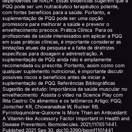
dependentes de NAD+. Essas evidências sugerem que a
PQQ pode ser um nutracêutico terapêutico potente,
com fortes benefícios para a saúde. Portanto, a
suplementação de PQQ pode ser uma opção
promissora para melhorar a saúde e prevenir o
envelhecimento precoce. Prática Clínica Para os
profissionais da saúde interessados em aplicar a PQQ
em suas práticas clínicas, é importante considerar as
limitações atuais da pesquisa e a falta de diretrizes
específicas para dosagem e administração. A
suplementação de PQQ ainda não é amplamente
recomendada ou prescrita. Portanto, assim como com
qualquer suplemento nutricional, é importante discutir
possíveis riscos e benefícios antes de iniciar a
suplementação de PQQ. Referências Bibliográficas
Sugestão de estudo: Importância da saúde muscular no
envelhecimento Assista o vídeo na Science Play com
Rita Castro: Os alimentos e os telômeros Artigo: PQQ,
Jonscher KR, Chowanadisai W, Rucker RB.
Pyrroloquinoline-Quinone Is More Than an Antioxidant:
A Vitamin-like Accessory Factor Important in Health and
Disease Prevention. Biomolecules. 2021;11(10):1441.
Published 2021 Sep 30. doi:10.3390/biom11101441