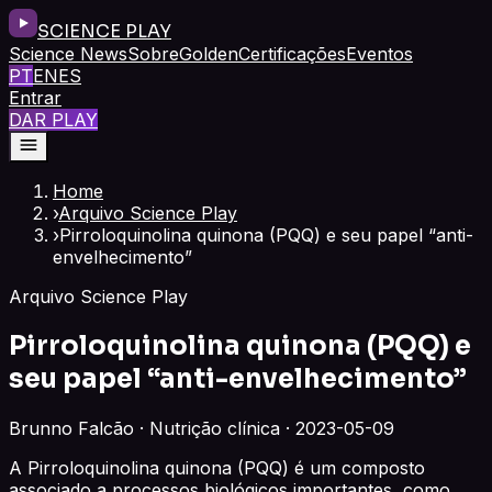
SCIENCE PLAY
Science News
Sobre
Golden
Certificações
Eventos
PT
EN
ES
Entrar
DAR PLAY
Home
›
Arquivo Science Play
›
Pirroloquinolina quinona (PQQ) e seu papel “anti-
envelhecimento”
Arquivo Science Play
Pirroloquinolina quinona (PQQ) e
seu papel “anti-envelhecimento”
Brunno Falcão · Nutrição clínica · 2023-05-09
A Pirroloquinolina quinona (PQQ) é um composto
associado a processos biológicos importantes, como