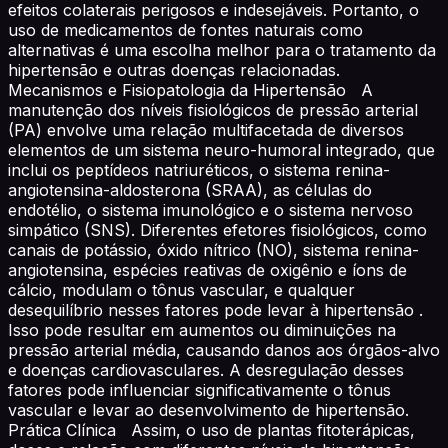
efeitos colaterais perigosos e indesejáveis. Portanto, o
uso de medicamentos de fontes naturais como
alternativas é uma escolha melhor para o tratamento da
hipertensão e outras doenças relacionadas.
Mecanismos e Fisiopatologia da Hipertensão A
manutenção dos níveis fisiológicos de pressão arterial
(PA) envolve uma relação multifacetada de diversos
elementos de um sistema neuro-humoral integrado, que
inclui os peptídeos natriuréticos, o sistema renina-
angiotensina-aldosterona (SRAA), as células do
endotélio, o sistema imunológico e o sistema nervoso
simpático (SNS). Diferentes efetores fisiológicos, como
canais de potássio, óxido nítrico (NO), sistema renina-
angiotensina, espécies reativas de oxigênio e íons de
cálcio, modulam o tônus vascular, e qualquer
desequilíbrio nesses fatores pode levar à hipertensão .
Isso pode resultar em aumentos ou diminuições na
pressão arterial média, causando danos aos órgãos-alvo
e doenças cardiovasculares. A desregulação desses
fatores pode influenciar significativamente o tônus
vascular e levar ao desenvolvimento de hipertensão.
Prática Clínica Assim, o uso de plantas fitoterápicas,