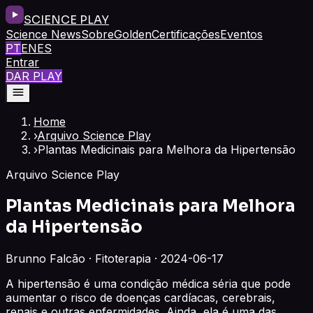
SCIENCE PLAY
Science News
Sobre
Golden
Certificações
Eventos
PT
EN
ES
Entrar
DAR PLAY
Home
›
Arquivo Science Play
›
Plantas Medicinais para Melhora da Hipertensão
Arquivo Science Play
Plantas Medicinais para Melhora
da Hipertensão
Brunno Falcão · Fitoterapia · 2024-06-17
A hipertensão é uma condição médica séria que pode
aumentar o risco de doenças cardíacas, cerebrais,
renais e outras enfermidades. Ainda, ela é uma das