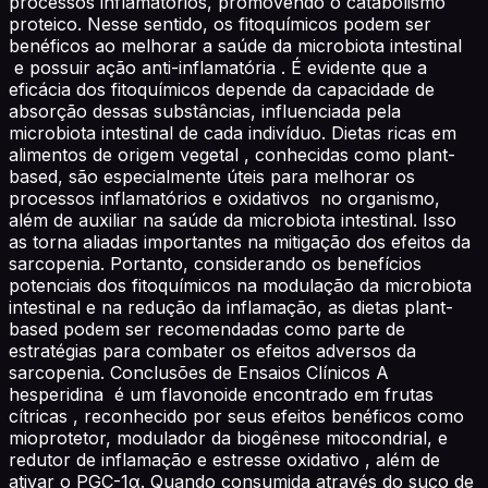
processos inflamatórios, promovendo o catabolismo
proteico. Nesse sentido, os fitoquímicos podem ser
benéficos ao melhorar a saúde da microbiota intestinal
e possuir ação anti-inflamatória . É evidente que a
eficácia dos fitoquímicos depende da capacidade de
absorção dessas substâncias, influenciada pela
microbiota intestinal de cada indivíduo. Dietas ricas em
alimentos de origem vegetal , conhecidas como plant-
based, são especialmente úteis para melhorar os
processos inflamatórios e oxidativos no organismo,
além de auxiliar na saúde da microbiota intestinal. Isso
as torna aliadas importantes na mitigação dos efeitos da
sarcopenia. Portanto, considerando os benefícios
potenciais dos fitoquímicos na modulação da microbiota
intestinal e na redução da inflamação, as dietas plant-
based podem ser recomendadas como parte de
estratégias para combater os efeitos adversos da
sarcopenia. Conclusões de Ensaios Clínicos A
hesperidina é um flavonoide encontrado em frutas
cítricas , reconhecido por seus efeitos benéficos como
mioprotetor, modulador da biogênese mitocondrial, e
redutor de inflamação e estresse oxidativo , além de
ativar o PGC-1α. Quando consumida através do suco de