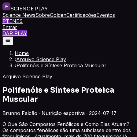
SCIENCE PLAY
Science News
Sobre
Golden
Certificações
Eventos
PT
EN
ES
Entrar
DAR PLAY
Home
›
Arquivo Science Play
›
Polifenóis e Síntese Proteica Muscular
Arquivo Science Play
Polifenóis e Síntese Proteica
Muscular
Brunno Falcão · Nutrição esportiva · 2024-07-17
O Que São Compostos Fenólicos e Como Eles Atuam?
Os compostos fenólicos são uma subclasse dentro dos
fitoquímicos . Atualmente, mais de 700 fitoquímicos já