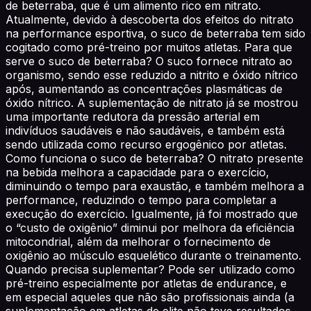
de beterraba, que é um alimento rico em nitrato.
Atualmente, devido à descoberta dos efeitos do nitrato
na performance esportiva, o suco de beterraba tem sido
cogitado como pré-treino por muitos atletas. Para que
serve o suco de beterraba? O suco fornece nitrato ao
organismo, sendo esse reduzido a nitrito e óxido nítrico
após, aumentando as concentrações plasmáticas de
óxido nítrico. A suplementação de nitrato já se mostrou
uma importante redutora da pressão arterial em
indivíduos saudáveis e não saudáveis, e também está
sendo utilizada como recurso ergogênico por atletas.
Como funciona o suco de beterraba? O nitrato presente
na bebida melhora a capacidade para o exercício,
diminuindo o tempo para exaustão, e também melhora a
performance, reduzindo o tempo para completar a
execução do exercício. Igualmente, já foi mostrado que
o “custo de oxigênio” diminui por melhora da eficiência
mitocondrial, além da melhorar o fornecimento de
oxigênio ao músculo esquelético durante o treinamento.
Quando precisa suplementar? Pode ser utilizado como
pré-treino especialmente por atletas de endurance, e
em especial aqueles que não são profissionais ainda (a
suplementação em atletas de elite não teve resultados