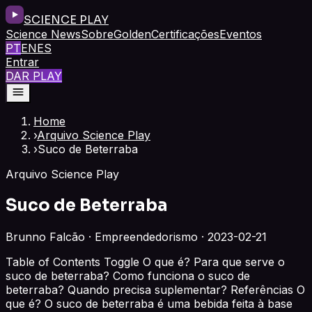
SCIENCE PLAY
Science News
Sobre
Golden
Certificações
Eventos
PT
EN
ES
Entrar
DAR PLAY
Home
›
Arquivo Science Play
›
Suco de Beterraba
Arquivo Science Play
Suco de Beterraba
Brunno Falcão · Empreendedorismo · 2023-02-21
Table of Contents Toggle O que é? Para que serve o
suco de beterraba? Como funciona o suco de
beterraba? Quando precisa suplementar? Referências O
que é? O suco de beterraba é uma bebida feita à base