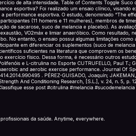
rcício de alta intensidade. Table of Contents Toggle Suco
nce esportiva? Foi realizado um ensaio clínico, visando e
 performance esportiva. O estudo, denominado “The effect
participantes (11 homens e 11 mulheres), membros de times
lução de sacarose, suco de melancia e placebo). As avaliaç
 exaustão, VO2máx e limiar anaeróbico. Como resultado, 
. No entanto, o ensaio possui algumas limitações como a f
ticipante em diferenciar os suplementos (suco de melancia e
ientíficos suficientes na literatura que comprovem os ben
 exercício físico. Dessa forma, é necessário outros estudo
o, Polifenóis e L-citrulina no Esporte CUTRUFELLO, Paul T
naerobic and aerobic exercise performance. Journal Of Sport
640414.2014.990495 . PÉREZ-GUISADO, Joaquín; JAKEMAN, Ph
ength And Conditioning Research, [S.L.], v. 24, n. 5, p. 
. Classifique esse post #citrulina #melancia #sucodemelan
profissionais da saúde. Anytime, everywhere.