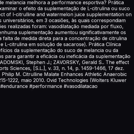
 de melancia melhora a performance esportiva? Prática
xaminar o efeito da suplementação de L-citrulina ou suco
 of l-citrulline and watermelon juice supplementation on
 universitários, em 3 ocasiões, às quais correspondiam
ões realizadas foram: vasodilatação mediada por fluxo,
nenhuma suplementação aumentou significativamente os
alta de medida direta para a concentração de citrulina
 L-citrulina em solução de sacarose). Prática Clínica
efícios da suplementação do suco de melancia ou da
s para garantir a eficácia ou ineficácia da suplementação
.; GADOMSKI, Stephen J.; ZAVORSKY, Gerald S.. The effect
s Sciences, [S.L.], v. 33, n. 14, p. 1459-1466, 17 dez.
ilip M. Citrulline Malate Enhances Athletic Anaerobic
1215-1222, maio 2010. Ovid Technologies (Wolters Kluwer
cia #endurance #performance #vasodilatacao