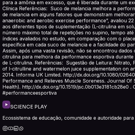
para a amônia em excesso, que é liberada durante um exe
Clínica Referências: Suco de melancia melhora a performa
de melancia em alguns fatores que demonstram melhorar a
anaerobic and aerobic exercise performance”, avaliou 22 
aos diferentes tipos de suplementação (L-citrulina em so
número máximo total de repetições no supino, tempo até
índices avaliados no estudo, em comparação com o placebo
específica em cada suco de melancia e a facilidade do par
Assim, após uma vasta revisão, não se encontrou dados c
citrulina para melhora da performance esportiva durante o
de L-citrulina. Referências: Sugestão de Leitura: Nitrat
of l-citrulline and watermelon juice supplementation on a
2014. Informa UK Limited. http://dx.doi.org/10.1080/02
Performance and Relieves Muscle Soreness. Journal Of Str
Health). http://dx.doi.org/10.1519/jsc.0b013e3181cb28e0 
#performanceesportiva
SCIENCE PLAY
Ecossistema de educação, comunidade e autoridade para 