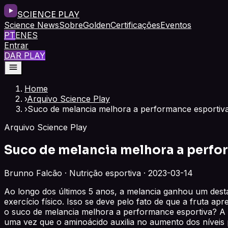
SCIENCE PLAY
Science News
Sobre
Golden
Certificações
Eventos
PT
EN
ES
Entrar
DAR PLAY
Home
›
Arquivo Science Play
›
Suco de melancia melhora a performance esportiv
Arquivo Science Play
Suco de melancia melhora a perfo
Brunno Falcão · Nutrição esportiva · 2023-03-14
Ao longo dos últimos 5 anos, a melancia ganhou um dest
exercício físico. Isso se deve pelo fato de que a fruta a
o suco de melancia melhora a performance esportiva? A pa
uma vez que o aminoácido auxilia no aumento dos níveis 