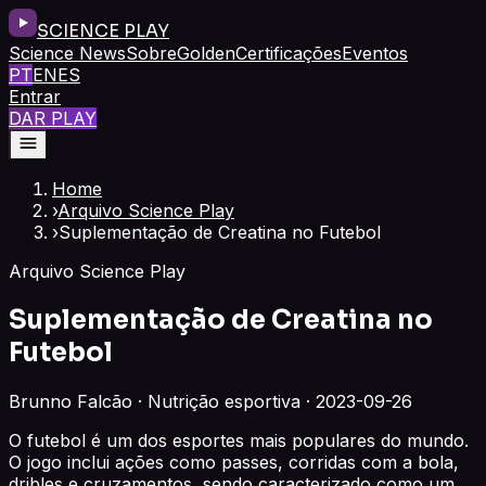
SCIENCE PLAY
Science News
Sobre
Golden
Certificações
Eventos
PT
EN
ES
Entrar
DAR PLAY
Home
›
Arquivo Science Play
›
Suplementação de Creatina no Futebol
Arquivo Science Play
Suplementação de Creatina no
Futebol
Brunno Falcão · Nutrição esportiva · 2023-09-26
O futebol é um dos esportes mais populares do mundo.
O jogo inclui ações como passes, corridas com a bola,
dribles e cruzamentos, sendo caracterizado como um