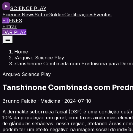
SCIENCE PLAY
Science News
Sobre
Golden
Certificações
Eventos
PT
EN
ES
Entrar
DAR PLAY
Home
›
Arquivo Science Play
›
Tanshinone Combinada com Prednisona para Dermat
Arquivo Science Play
Tanshinone Combinada com Predni
Brunno Falcão · Medicina · 2024-07-10
A dermatite seborreica facial (DSF) é uma condição cutâ
10% da população em geral, com taxas ainda mais elevada
de glândulas sebáceas nessa região, afetando áreas como
podem ter um efeito negativo na imagem social do indivíd