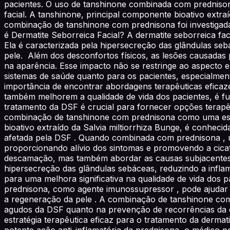
pacientes. O uso de tanshinone combinada com predniso
facial. A tanshinone, principal componente bioativo extra
combinação de tanshinone com prednisona foi investigada
é Dermatite Seborreica Facial? A dermatite seborreica fa
Ela é caracterizada pela hipersecreção das glândulas s
pele. Além dos desconfortos físicos, as lesões causadas 
na aparência. Esse impacto não se restringe ao aspecto
sistemas de saúde quanto para os pacientes, especialment
importância de encontrar abordagens terapêuticas efica
também melhorem a qualidade de vida dos pacientes, é f
tratamento da DSF é crucial para fornecer opções terap
combinação de tanshinone com prednisona como uma estra
bioativo extraído da Salvia miltiorrhiza Bunge, é conheci
afetada pela DSF . Quando combinada com prednisona , um 
proporcionando alívio dos sintomas e promovendo a cicatr
descamação, mas também abordar as causas subjacentes 
hipersecreção das glândulas sebáceas, reduzindo a infla
para uma melhora significativa na qualidade de vida dos
prednisona, como agente imunossupressor , pode ajudar 
a regeneração da pele . A combinação de tanshinone com
agudos da DSF quanto na prevenção de recorrências da 
estratégia terapêutica eficaz para o tratamento da dermat
potente ação anti-inflamatória da prednisona, o médico 