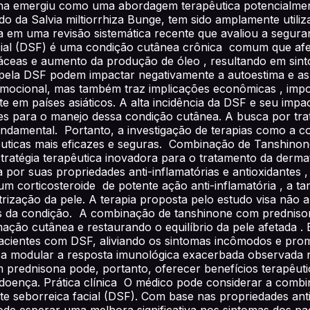
na emergiu como uma abordagem terapêutica potencialment
ído da Salvia miltiorrhiza Bunge, tem sido amplamente utili
 em uma revisão sistemática recente que avaliou a seguran
cial (DSF) é uma condição cutânea crônica comum que afeta
ebáceas e aumento da produção de óleo , resultando em s
pela DSF podem impactar negativamente a autoestima e as in
 emocional, mas também traz implicações econômicas , imp
e em países asiáticos. A alta incidência da DSF e seu impac
zes para o manejo dessa condição cutânea. A busca por tr
undamental. Portanto, a investigação de terapias como a
êuticas mais eficazes e seguras. Combinação de Tanshinon
tégia terapêutica inovadora para o tratamento da dermati
da por suas propriedades anti-inflamatórias e antioxidantes
corticosteroide de potente ação anti-inflamatória , a tan
ização da pele. A terapia proposta pelo estudo visa não a
da condição. A combinação de tanshinone com prednisona 
mação cutânea e restaurando o equilíbrio da pele afetada 
 pacientes com DSF, aliviando os sintomas incômodos e pr
a modular a resposta imunológica exacerbada observada n
 prednisona pode, portanto, oferecer benefícios terapêut
doença. Prática clínica O médico pode considerar a com
ite seborreica facial (DSF). Com base nas propriedades anti
pode esperar uma melhora significativa nos sintomas dos p