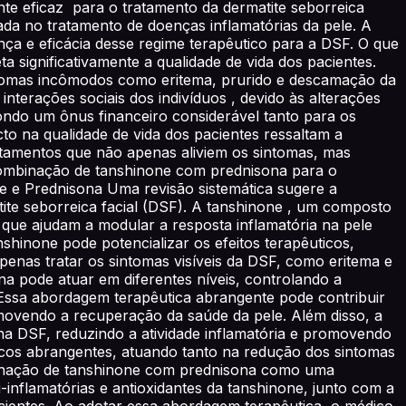
e eficaz para o tratamento da dermatite seborreica
zada no tratamento de doenças inflamatórias da pele. A
ça e eficácia desse regime terapêutico para a DSF. O que
 significativamente a qualidade de vida dos pacientes.
intomas incômodos como eritema, prurido e descamação da
terações sociais dos indivíduos , devido às alterações
ondo um ônus financeiro considerável tanto para os
to na qualidade de vida dos pacientes ressaltam a
atamentos que não apenas aliviem os sintomas, mas
 combinação de tanshinone com prednisona para o
e e Prednisona Uma revisão sistemática sugere a
te seborreica facial (DSF). A tanshinone , um composto
 , que ajudam a modular a resposta inflamatória na pele
shinone pode potencializar os efeitos terapêuticos,
penas tratar os sintomas visíveis da DSF, como eritema e
pode atuar em diferentes níveis, controlando a
. Essa abordagem terapêutica abrangente pode contribuir
omovendo a recuperação da saúde da pele. Além disso, a
a DSF, reduzindo a atividade inflamatória e promovendo
icos abrangentes, atuando tanto na redução dos sintomas
binação de tanshinone com prednisona como uma
-inflamatórias e antioxidantes da tanshinone, junto com a
acientes. Ao adotar essa abordagem terapêutica, o médico