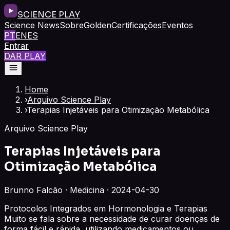
SCIENCE PLAY
Science News
Sobre
Golden
Certificações
Eventos
PT
EN
ES
Entrar
DAR PLAY
Home
›
Arquivo Science Play
›
Terapias Injetáveis para Otimização Metabólica
Arquivo Science Play
Terapias Injetáveis para
Otimização Metabólica
Brunno Falcão · Medicina · 2024-04-30
Protocolos Integrados em Hormonologia e Terapias
Muito se fala sobre a necessidade de curar doenças de
forma fácil e rápida, utilizando medicamentos ou