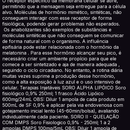
O receptor específico da membrana celular se abre,
permitindo que a mensagem seja entregue para a célula
alvo. Moléculas de hormônio mimético, sintéticas, não
conseguem interagir com esse receptor de forma
fisiológica, podendo gerar problemas não esperados.
Os anabolizantes são exemplos de substâncias e
moléculas sintéticas que não conseguem se comunicar
de forma natural com o organismo. A influência
epifisária pode estar relacionada com o hormônio da
melatonina . Para esse hormônio alcançar seu pico, é
necessário criar um ambiente propício para que ele
comece a ser sintetizado e aja de maneira adequada ,
seguindo o ciclo circadiano. No entanto, a rotina diária
muitas vezes suprime a produção desse hormônio,
como a alta exposição à luz azul e o uso intensivo de
celular. Terapias Injetáveis SORO ALPHA LIPÓICO Soro
fisiológico 0,9% 250ml; 1 frasco Ácido Lipóico
600mg/24mL OBS: Diluir 1 ampola de cada produto em
500mL de SF 0,9% e aplicar pela via endovenosa com
gotejamento inicial lento (45-60min/bolsa), avaliando
individualmente cada paciente. SORO II - QUELAÇÃO
COM DMPS Soro Fisiologico 0,9% - 250ml; 1 a 2
ampolas DMPS 100mg/5mL OBS: Diluir 1 ampola de