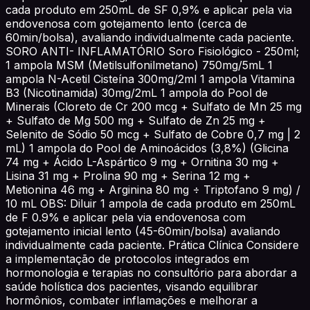
cada produto em 250mL de SF 0,9% e aplicar pela via
endovenosa com gotejamento lento (cerca de
60min/bolsa), avaliando individualmente cada paciente.
SORO ANTI- INFLAMATÓRIO Soro Fisiológico - 250ml;
1 ampola MSM (Metilsulfonilmetano) 750mg/5mL 1
ampola N-Acetil Cisteína 300mg/2ml 1 ampola Vitamina
B3 (Nicotinamida) 30mg/2mL 1 ampola do Pool de
Minerais (Cloreto de Cr 200 mcg + Sulfato de Mn 25 mg
+ Sulfato de Mg 500 mg + Sulfato de Zn 25 mg +
Selenito de Sódio 50 mcg + Sulfato de Cobre 0,7 mg | 2
mL) 1 ampola do Pool de Aminoácidos (3,8%) (Glicina
74 mg + Ácido L-Aspártico 9 mg + Ornitina 30 mg +
Lisina 31 mg + Prolina 90 mg + Serina 12 mg +
Metionina 46 mg + Arginina 80 mg ÷ Triptofano 9 mg) /
10 mL OBS: Diluir 1 ampola de cada produto em 250mL
de F 0.9% e aplicar pela via endovenosa com
gotejamento inicial lento (45-60min/bolsa) avaliando
individualmente cada paciente. Prática Clínica Considere
a implementação de protocolos integrados em
hormonologia e terapias no consultório para abordar a
saúde holística dos pacientes, visando equilibrar
hormônios, combater inflamações e melhorar a