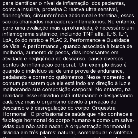
para identificar o nível de inflamação dos pacientes,
como a insulina, proteína C reativa ultra sensível,
fibrinogênio, circunferência abdominal e ferritina ; esses
são os chamados marcadores inflamatórios. No entanto,
para uma avaliação mais aprofundada, é necessário um
inflamograma sistêmico, incluindo TNF alfa, IL-6, IL-1,
LpA, óxido nítrico e PLAC 2. Performance e Qualidade
de Vida A performance , quando associada à busca de
melhoria, aumento de pesos, dias incessantes em
atividade e negligência do descanso, causa diversos
pontos de inflamação corporal. Um exemplo disso é
quando o indivíduo sai de uma prova de endurance,
pedalando e correndo quilômetros. Nesse momento, é
comum pensarem que ele está indo em direção à luz e
melhorando sua composição corporal. No entanto, na
realidade, esse indivíduo está inflamando e desgastando
cada vez mais o organismo devido à privação do
descanso e à desregulação do corpo. Orquestra
Hormonal O profissional de saúde que não conhece a
fisiologia hormonal do corpo humano é como um salva-
vidas que não sabe nadar. A orquestração hormonal é
dividida em três pilares: natural, isomolecular e sintética.