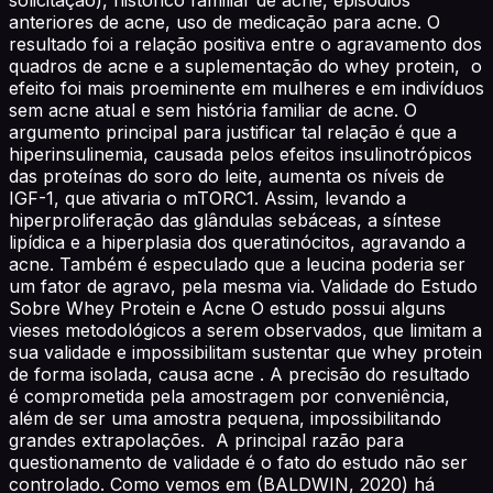
anteriores de acne, uso de medicação para acne. O
resultado foi a relação positiva entre o agravamento dos
quadros de acne e a suplementação do whey protein, o
efeito foi mais proeminente em mulheres e em indivíduos
sem acne atual e sem história familiar de acne. O
argumento principal para justificar tal relação é que a
hiperinsulinemia, causada pelos efeitos insulinotrópicos
das proteínas do soro do leite, aumenta os níveis de
IGF-1, que ativaria o mTORC1. Assim, levando a
hiperproliferação das glândulas sebáceas, a síntese
lipídica e a hiperplasia dos queratinócitos, agravando a
acne. Também é especulado que a leucina poderia ser
um fator de agravo, pela mesma via. Validade do Estudo
Sobre Whey Protein e Acne O estudo possui alguns
vieses metodológicos a serem observados, que limitam a
sua validade e impossibilitam sustentar que whey protein
de forma isolada, causa acne . A precisão do resultado
é comprometida pela amostragem por conveniência,
além de ser uma amostra pequena, impossibilitando
grandes extrapolações. A principal razão para
questionamento de validade é o fato do estudo não ser
controlado. Como vemos em (BALDWIN, 2020) há