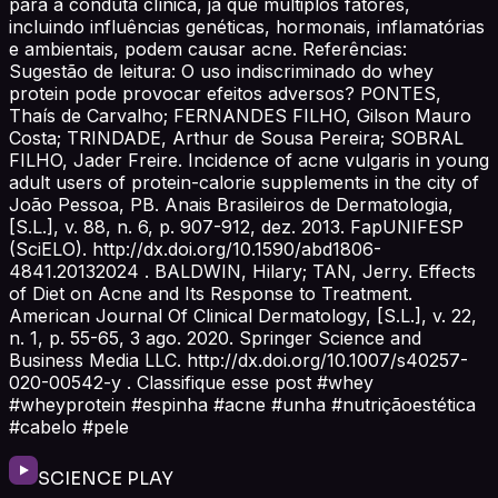
para a conduta clínica, já que múltiplos fatores,
incluindo influências genéticas, hormonais, inflamatórias
e ambientais, podem causar acne. Referências:
Sugestão de leitura: O uso indiscriminado do whey
protein pode provocar efeitos adversos? PONTES,
Thaís de Carvalho; FERNANDES FILHO, Gilson Mauro
Costa; TRINDADE, Arthur de Sousa Pereira; SOBRAL
FILHO, Jader Freire. Incidence of acne vulgaris in young
adult users of protein-calorie supplements in the city of
João Pessoa, PB. Anais Brasileiros de Dermatologia,
[S.L.], v. 88, n. 6, p. 907-912, dez. 2013. FapUNIFESP
(SciELO). http://dx.doi.org/10.1590/abd1806-
4841.20132024 . BALDWIN, Hilary; TAN, Jerry. Effects
of Diet on Acne and Its Response to Treatment.
American Journal Of Clinical Dermatology, [S.L.], v. 22,
n. 1, p. 55-65, 3 ago. 2020. Springer Science and
Business Media LLC. http://dx.doi.org/10.1007/s40257-
020-00542-y . Classifique esse post #whey
#wheyprotein #espinha #acne #unha #nutriçãoestética
#cabelo #pele
SCIENCE PLAY