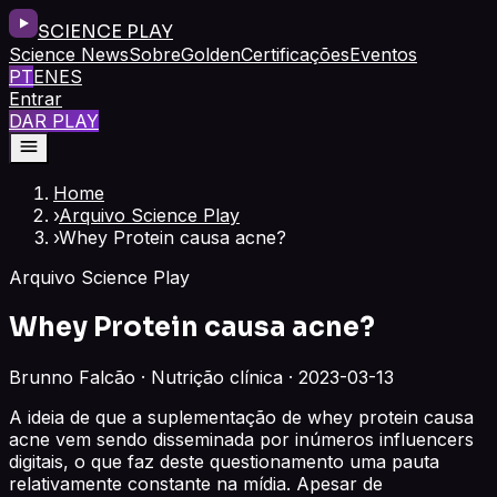
SCIENCE PLAY
Science News
Sobre
Golden
Certificações
Eventos
PT
EN
ES
Entrar
DAR PLAY
Home
›
Arquivo Science Play
›
Whey Protein causa acne?
Arquivo Science Play
Whey Protein causa acne?
Brunno Falcão · Nutrição clínica · 2023-03-13
A ideia de que a suplementação de whey protein causa
acne vem sendo disseminada por inúmeros influencers
digitais, o que faz deste questionamento uma pauta
relativamente constante na mídia. Apesar de