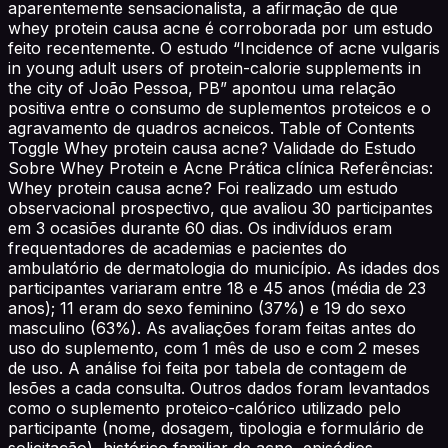
aparentemente sensacionalista, a afirmação de que
whey protein causa acne é corroborada por um estudo
feito recentemente. O estudo “Incidence of acne vulgaris
in young adult users of protein-calorie supplements in
the city of João Pessoa, PB” apontou uma relação
positiva entre o consumo de suplementos proteicos e o
agravamento de quadros acneicos. Table of Contents
Toggle Whey protein causa acne? Validade do Estudo
Sobre Whey Protein e Acne Prática clínica Referências:
Whey protein causa acne? Foi realizado um estudo
observacional prospectivo, que avaliou 30 participantes
em 3 ocasiões durante 60 dias. Os indivíduos eram
frequentadores de academias e pacientes do
ambulatório de dermatologia do município. As idades dos
participantes variaram entre 18 e 45 anos (média de 23
anos); 11 eram do sexo feminino (37%) e 19 do sexo
masculino (63%). As avaliações foram feitas antes do
uso do suplemento, com 1 mês de uso e com 2 meses
de uso. A análise foi feita por tabela de contagem de
lesões a cada consulta. Outros dados foram levantados
como o suplemento proteico-calórico utilizado pelo
participante (nome, dosagem, tipologia e formulário de
solicitação), histórico familiar de acne, episódios