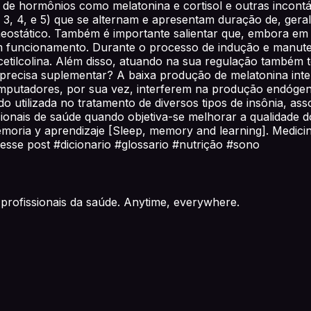
o de hormônios como melatonina e cortisol e outras incont
, 2, 3, 4, e 5) que se alternam e apresentam duração de, ge
homeostático. Também é importante salientar que, embora 
 em funcionamento. Durante o processo de indução e manut
cetilcolina. Além disso, atuando na sua regulação também
precisa suplementar? A baixa produção de melatonina inte
computadores, por sua vez, interferem na produção endóge
o utilizada no tratamento de diversos tipos de insônia, as
sionais de saúde quando objetiva-se melhorar a qualidade 
oria y aprendizaje [Sleep, memory and learning]. Medicina
 esse post #dicionario #glossario #nutrição #sono
profissionais da saúde. Anytime, everywhere.