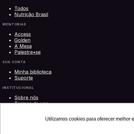
Todos
Nutrição Brasil
MENTORIAS
Access
Golden
A Mesa
Palestre•se
SUA CONTA
Minha biblioteca
Suporte
INSTITUCIONAL
Sobre nós
Termos de uso
Privacidade
Contato
Utilizamos cookies para oferecer melhor 
©
2026
Science Play Cursos LTDA · CNPJ 33.612.911/0001-