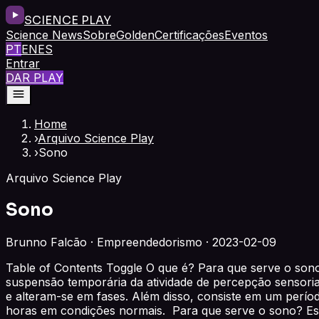
SCIENCE PLAY
Science News
Sobre
Golden
Certificações
Eventos
PT
EN
ES
Entrar
DAR PLAY
Home
›
Arquivo Science Play
›
Sono
Arquivo Science Play
Sono
Brunno Falcão · Empreendedorismo · 2023-02-09
Table of Contents Toggle O que é? Para que serve o so
suspensão temporária da atividade de percepção sensorial
e alteram-se em fases. Além disso, consiste em um perío
horas em condições normais. Para que serve o sono? Es