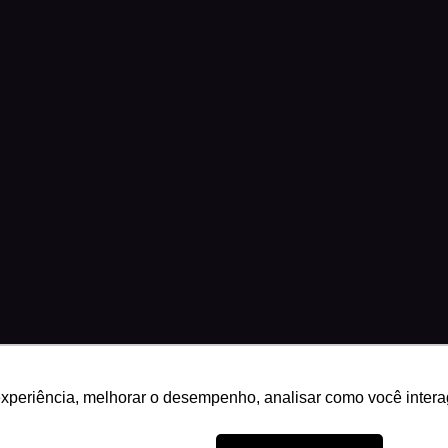
experiência, melhorar o desempenho, analisar como você intera
29 · Brasília, DF
Science Play®