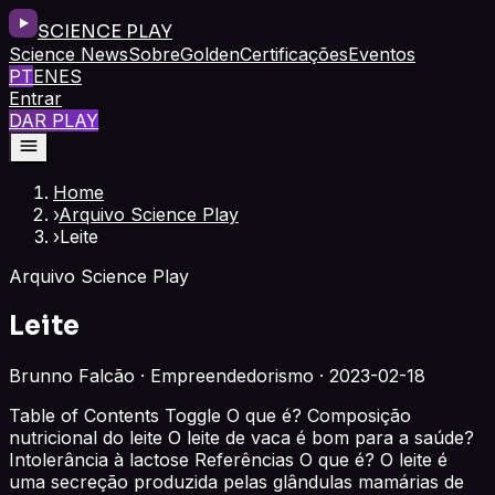
SCIENCE PLAY
Science News
Sobre
Golden
Certificações
Eventos
PT
EN
ES
Entrar
DAR PLAY
Home
›
Arquivo Science Play
›
Leite
Arquivo Science Play
Leite
Brunno Falcão · Empreendedorismo · 2023-02-18
Table of Contents Toggle O que é? Composição
nutricional do leite O leite de vaca é bom para a saúde?
Intolerância à lactose Referências O que é? O leite é
uma secreção produzida pelas glândulas mamárias de