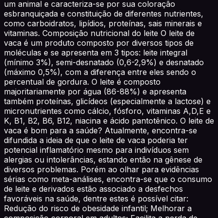
um animal e caracteriza-se por sua coloração
esbranquiçada e constituição de diferentes nutrientes,
como carboidratos, lipídios, proteínas, sais minerais e
vitaminas. Composição nutricional do leite O leite de
vaca é um produto composto por diversos tipos de
moléculas e se apresenta em 3 tipos: leite integral
(mínimo 3%), semi-desnatado (0,6-2,9%) e desnatado
(máximo 0,5%), com a diferença entre eles sendo o
percentual de gordura. O leite é composto
majoritariamente por água (86-88%) e apresenta
também proteínas, glicídeos (especialmente a lactose) e
micronutrientes como cálcio, fósforo, vitaminas A,D,E e
K, B1, B2, B6, B12, niacina e ácido pantotênico. O leite de
vaca é bom para a saúde? Atualmente, encontra-se
difundida a ideia de que o leite de vaca poderia ter
potencial inflamatório mesmo para indivíduos sem
alergias ou intolerâncias, estando então na gênese de
diversos problemas. Porém ao olhar para evidências
sérias como meta-análises, encontra-se que o consumo
de leite e derivados estão associado a desfechos
favoráveis na saúde, dentre estes é possível citar:
Redução do risco de obesidade infantil; Melhorar a
composição corporal em adultos; Facilita a perda de