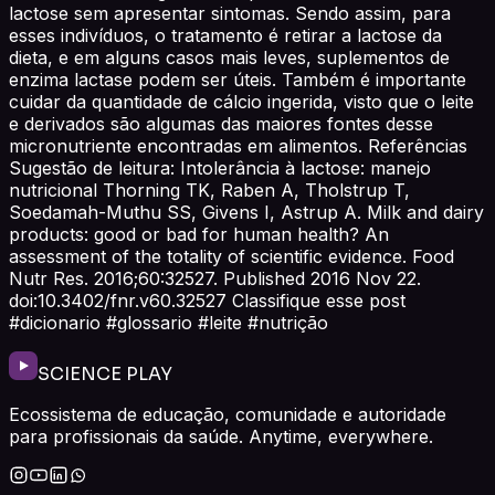
lactose sem apresentar sintomas. Sendo assim, para
esses indivíduos, o tratamento é retirar a lactose da
dieta, e em alguns casos mais leves, suplementos de
enzima lactase podem ser úteis. Também é importante
cuidar da quantidade de cálcio ingerida, visto que o leite
e derivados são algumas das maiores fontes desse
micronutriente encontradas em alimentos. Referências
Sugestão de leitura: Intolerância à lactose: manejo
nutricional Thorning TK, Raben A, Tholstrup T,
Soedamah-Muthu SS, Givens I, Astrup A. Milk and dairy
products: good or bad for human health? An
assessment of the totality of scientific evidence. Food
Nutr Res. 2016;60:32527. Published 2016 Nov 22.
doi:10.3402/fnr.v60.32527 Classifique esse post
#dicionario #glossario #leite #nutrição
SCIENCE PLAY
Ecossistema de educação, comunidade e autoridade
para profissionais da saúde. Anytime, everywhere.