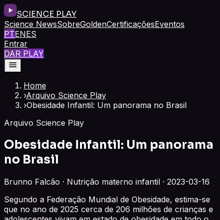
SCIENCE PLAY
Science News
Sobre
Golden
Certificações
Eventos
PT
EN
ES
Entrar
DAR PLAY
Home
›
Arquivo Science Play
›
Obesidade Infantil: Um panorama no Brasil
Arquivo Science Play
Obesidade Infantil: Um panorama
no Brasil
Brunno Falcão · Nutrição materno infantil · 2023-03-16
Segundo a Federação Mundial de Obesidade, estima-se
que no ano de 2025 cerca de 206 milhões de crianças e
adolescentes vivam em estado de obesidade em todo o