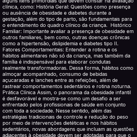
alguns itens primordiais que devem constar na avaliação
clínica, como: História Geral: Questões como presença
ou ausência de obesidade e diabetes durante a
gestação, além do tipo de parto, são fundamentais para
o entendimento do quadro clínico da criança. Histórico
Familiar: Importante avaliar a presença de obesidade em
outros familiares, bem como, outras doenças crônicas
como a hipertensão, dislipidemia e diabetes tipo II.
Fatores Comportamentais: Entender a rotina e os
hábitos alimentares não só da criança, mas também da
família é indispensável para elaborar condutas
realmente transformadoras. Dessa forma, hábitos como
almoçar acompanhado, consumo de bebidas
açucaradas e lanches entre as refeições, além de
rastrear comportamentos sedentários e rotina noturna.
Prática Clínica Assim, o panorama da obesidade infantil
é desfavorável e mostra-se como um desafio a ser
enfrentado pelos profissionais de saúde em conjunto
com toda a sociedade. Nesse sentido, além das
estratégias tradicionais de controle e redução do peso
por meio de intervenções dietéticas e nos hábitos
sedentários, novas abordagens que incluam as questões
adjacentes à obesidade devem ser adotadas para que o