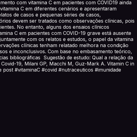
ratamento com vitamina C em pacientes com COVID19 ainda
vitamina C em diferentes cenários e apresentaram
elatos de casos e pequenas séries de casos,
tórios devem ser tratados como observações clínicas, pois
ientes. No entanto, alguns dos ensaios clínicos
itamina C em pacientes com COVID-19 grave está ausente
untamente com os relatos e estudos, o papel da vitamina
ervações clínicas tenham relatado melhora na condição
ssos e inconclusivos. Com base no embasamento teórico,
ias bibliográficas Sugestão de estudo: Qual a relação da
e Covid-19, Milani GP, Macchi M, Guz-Mark A. Vitamin C in
se post #vitaminaC #covid #nutraceuticos #imunidade