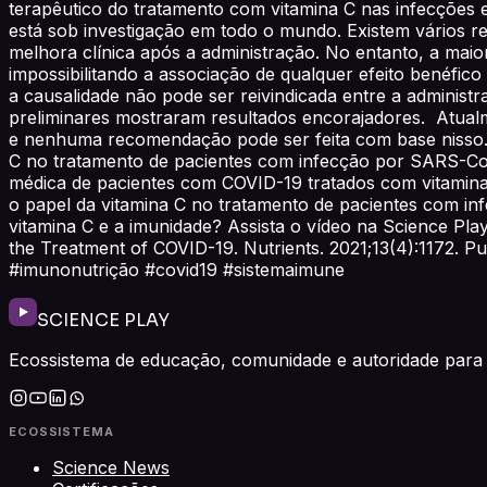
terapêutico do tratamento com vitamina C nas infecções e
está sob investigação em todo o mundo. Existem vários r
melhora clínica após a administração. No entanto, a maio
impossibilitando a associação de qualquer efeito benéfic
a causalidade não pode ser reivindicada entre a administ
preliminares mostraram resultados encorajadores. Atual
e nenhuma recomendação pode ser feita com base nisso. C
C no tratamento de pacientes com infecção por SARS-CoV
médica de pacientes com COVID-19 tratados com vitamina
o papel da vitamina C no tratamento de pacientes com in
vitamina C e a imunidade? Assista o vídeo na Science Play
the Treatment of COVID-19. Nutrients. 2021;13(4):1172. P
#imunonutrição #covid19 #sistemaimune
SCIENCE PLAY
Ecossistema de educação, comunidade e autoridade para 
ECOSSISTEMA
Science News