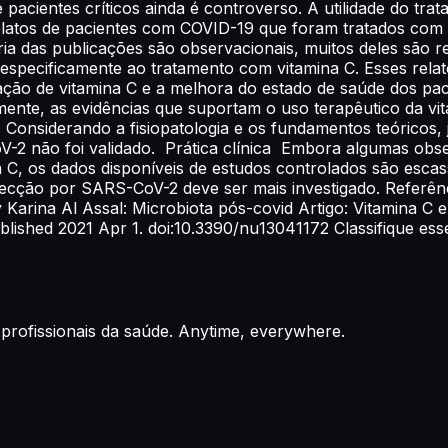
 pacientes críticos ainda é controverso. A utilidade do t
elatos de pacientes com COVID-19 que foram tratados com 
ria das publicações são observacionais, muitos deles são r
o especificamente ao tratamento com vitamina C. Esses rela
ração de vitamina C e a melhora do estado de saúde dos pac
mente, as evidências que suportam o uso terapêutico da v
onsiderando a fisiopatologia e os fundamentos teóricos, j
-2 não foi validado. Prática clínica Embora algumas obs
 C, os dados disponíveis de estudos controlados são esca
fecção por SARS-CoV-2 deve ser mais investigado. Referênc
 Karina Al Assal: Microbiota pós-covid Artigo: Vitamina C 
ublished 2021 Apr 1. doi:10.3390/nu13041172 Classifique es
profissionais da saúde. Anytime, everywhere.