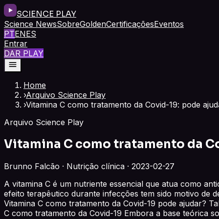
SCIENCE PLAY
Science News
Sobre
Golden
Certificações
Eventos
PT
EN
ES
Entrar
DAR PLAY
Home
›
Arquivo Science Play
›
Vitamina C como tratamento da Covid-19: pode ajud
Arquivo Science Play
Vitamina C como tratamento da Co
Brunno Falcão · Nutrição clínica · 2023-02-27
A vitamina C é um nutriente essencial que atua como ant
efeito terapêutico durante infecções tem sido motivo de d
Vitamina C como tratamento da Covid-19 pode ajudar? Tab
C como tratamento da Covid-19 Embora a base teórica sob